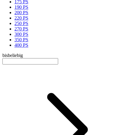
175 PS
190 PS
200 PS
220 PS
250 PS
270 PS
300 PS
350 PS
400 PS
bis
beliebig