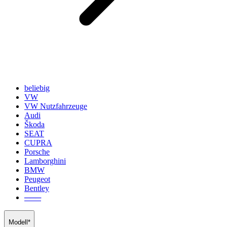
beliebig
VW
VW Nutzfahrzeuge
Audi
Škoda
SEAT
CUPRA
Porsche
Lamborghini
BMW
Peugeot
Bentley
───
Modell*