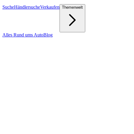
Suche
Händlersuche
Verkaufen
Themenwelt
Alles Rund ums Auto
Blog