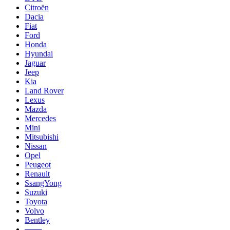
Citroën
Dacia
Fiat
Ford
Honda
Hyundai
Jaguar
Jeep
Kia
Land Rover
Lexus
Mazda
Mercedes
Mini
Mitsubishi
Nissan
Opel
Peugeot
Renault
SsangYong
Suzuki
Toyota
Volvo
Bentley
───