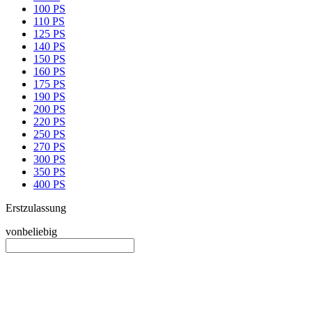
100 PS
110 PS
125 PS
140 PS
150 PS
160 PS
175 PS
190 PS
200 PS
220 PS
250 PS
270 PS
300 PS
350 PS
400 PS
Erstzulassung
von
beliebig