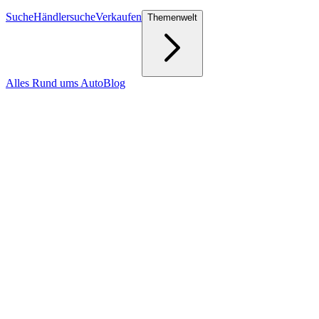
Suche
Händlersuche
Verkaufen
Themenwelt
Alles Rund ums Auto
Blog