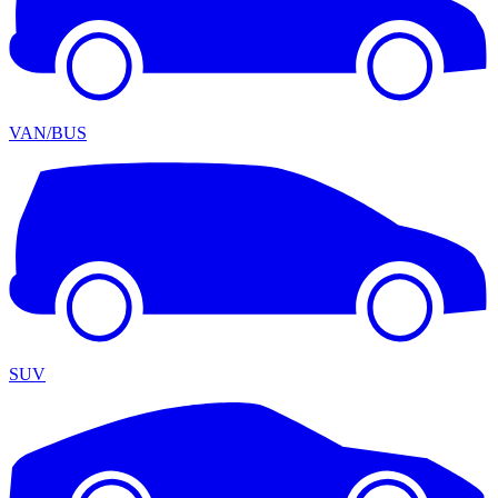
VAN/BUS
SUV