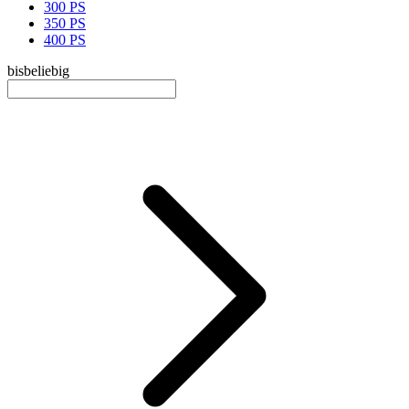
300 PS
350 PS
400 PS
bis
beliebig