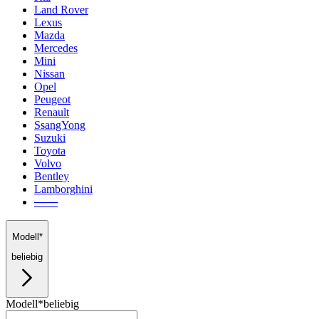
Land Rover
Lexus
Mazda
Mercedes
Mini
Nissan
Opel
Peugeot
Renault
SsangYong
Suzuki
Toyota
Volvo
Bentley
Lamborghini
───
Modell*
beliebig
Modell*
beliebig