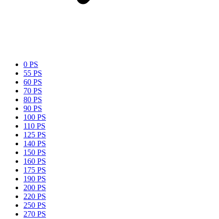
0 PS
55 PS
60 PS
70 PS
80 PS
90 PS
100 PS
110 PS
125 PS
140 PS
150 PS
160 PS
175 PS
190 PS
200 PS
220 PS
250 PS
270 PS