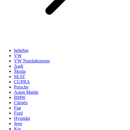
beliebig
VW
VW Nutzfahrzeuge
Audi
Škoda
SEAT
CUPRA
Porsche
Aston Martin
BMW
Citroën
Fiat
Ford
Hyundai
Jeep
Kia