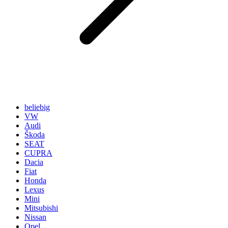
beliebig
VW
Audi
Škoda
SEAT
CUPRA
Dacia
Fiat
Honda
Lexus
Mini
Mitsubishi
Nissan
Opel