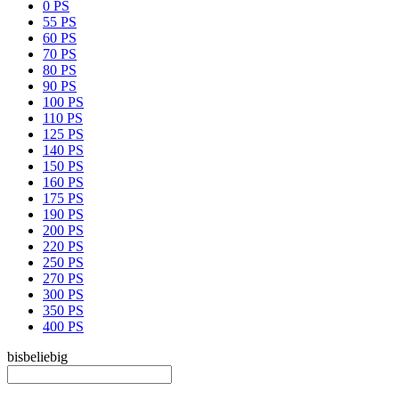
0 PS
55 PS
60 PS
70 PS
80 PS
90 PS
100 PS
110 PS
125 PS
140 PS
150 PS
160 PS
175 PS
190 PS
200 PS
220 PS
250 PS
270 PS
300 PS
350 PS
400 PS
bis
beliebig