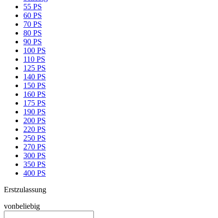
55 PS
60 PS
70 PS
80 PS
90 PS
100 PS
110 PS
125 PS
140 PS
150 PS
160 PS
175 PS
190 PS
200 PS
220 PS
250 PS
270 PS
300 PS
350 PS
400 PS
Erstzulassung
von
beliebig