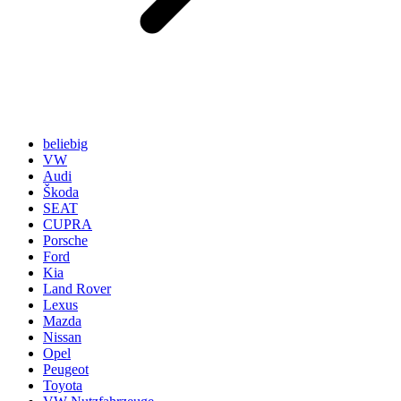
beliebig
VW
Audi
Škoda
SEAT
CUPRA
Porsche
Ford
Kia
Land Rover
Lexus
Mazda
Nissan
Opel
Peugeot
Toyota