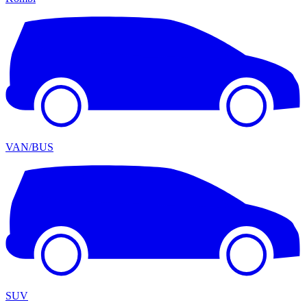
VAN/BUS
SUV