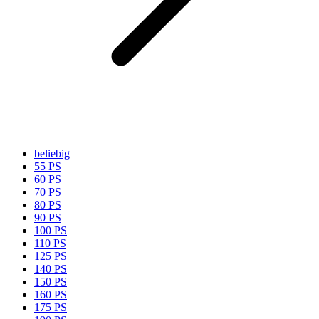
beliebig
55 PS
60 PS
70 PS
80 PS
90 PS
100 PS
110 PS
125 PS
140 PS
150 PS
160 PS
175 PS