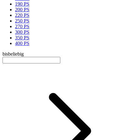
190 PS
200 PS
220 PS
250 PS
270 PS
300 PS
350 PS
400 PS
bis
beliebig