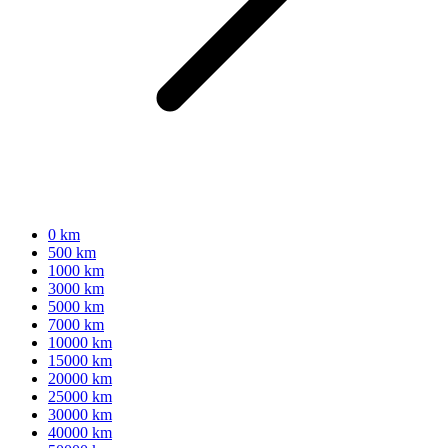
0 km
500 km
1000 km
3000 km
5000 km
7000 km
10000 km
15000 km
20000 km
25000 km
30000 km
40000 km