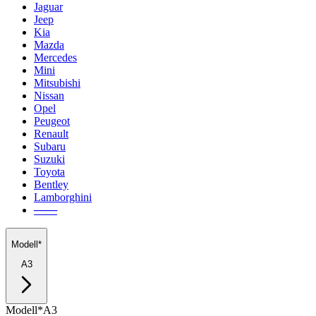
Jaguar
Jeep
Kia
Mazda
Mercedes
Mini
Mitsubishi
Nissan
Opel
Peugeot
Renault
Subaru
Suzuki
Toyota
Bentley
Lamborghini
───
Modell*
A3
Modell*
A3