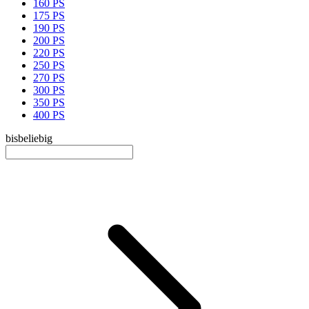
160 PS
175 PS
190 PS
200 PS
220 PS
250 PS
270 PS
300 PS
350 PS
400 PS
bis
beliebig