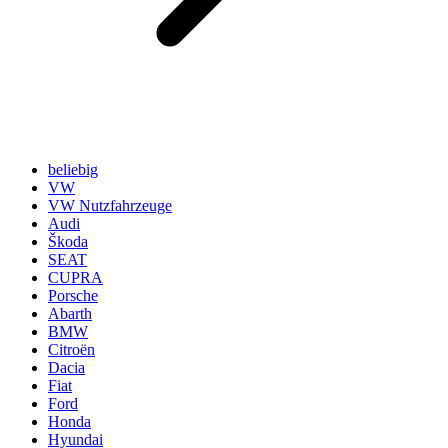
beliebig
VW
VW Nutzfahrzeuge
Audi
Škoda
SEAT
CUPRA
Porsche
Abarth
BMW
Citroën
Dacia
Fiat
Ford
Honda
Hyundai