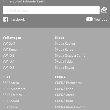
Immer sofort informiert sein:
Facebook
YouTube
Volkswagen
Škoda
VW Golf
Škoda Kodiaq
VW Tiguan
Škoda Karoq
VW ID.3
Škoda Octavia Combi
VW ID.4
Škoda Fabia
VW ID.5
Škoda Enyaq
SEAT
CUPRA
SEAT Ateca
CUPRA Formentor
SEAT Alhambra
CUPRA Leon
SEAT Tarraco
CUPRA Ateca
SEAT Arona
CUPRA Born
SEAT Ibiza
CUPRA Born Elektro