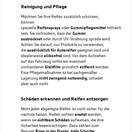
Reinigung und Pflege
Möchten Sie Ihre Reifen zusätzlich schützen,
können
spezielle
Reifensprays
oder
Gummipflegemittel
hilfreich
sein. Sie verhindern, dass der
Gummi
austrocknet
oder durch UV-Strahlung spröde wird.
Achten Sie darauf, nur Produkte zu verwenden,
die
ausdrücklich
für
Autoreifen
geeignet sind und
idealerweise
silikonfrei
sind. Vor dem Aufziehen
auf das Fahrzeug sollte ein eventuell
vorhandener
Gleitfilm
gründlich
entfernt
werden.
Eine Pflegemaßnahme ist bei sachgemäßer
Lagerung
nicht zwingend notwendig
,
schadet
aber auch nicht.
Schäden erkennen und Reifen entsorgen
Nicht jeder abgelegte Reifen ist noch sicher für die
nächste Saison. Reifen sollten
ersetzt
werden,
wenn sie
sichtbare
Schäden
aufweisen, die ihre
Sicherheit beeinträchtigen. Dazu zählen zum
Beispiel
Risse in der Flanke, tiefe Schnitte,