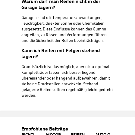
Warum darf man Reifen nicht in der
Garage lagern?
Garagen sind oft Temperaturschwankungen,
Feuchtigkeit, direkter Sonne oder Chemikalien
ausgesetzt. Diese Einflüsse können das Gummi
angreifen, zu Rissen und Verformungen führen
und die Sicherheit der Reifen beeinträchtigen.
Kann ich Reifen mit Felgen stehend
lagern?
Grundsätzlich ist das möglich, aber nicht optimal.
Kompletträder lassen sich besser liegend
übereinander oder hängend aufbewahren, damit
sie keine Druckstellen entwickeln. Stehend
gelagerte Reifen sollten regelmäßig leicht gedreht
werden.
Empfohlene Beiträge
RICHTIG TANKEN: DER KLEINE UNTERSCHIED MIT GROSSER WIRKUNG
MOTORRAUM REINIGEN: SINNVOLL ODER GEFÄHRLICH?
REIFENKENNZEICHNUNG - WAS BEDEUTEN DIE ZAHLEN UND BUCHSTABEN AUF DEM REIFEN
AUTO QUIETSCHT BEIM FAHREN - DAS STECKT DAHINTER