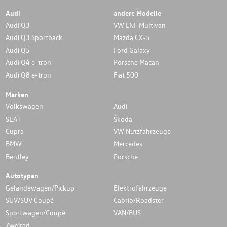
Audi
andere Modelle
Audi Q3
VW LNF Multivan
Audi Q3 Sportback
Mazda CX-5
Audi Q5
Ford Galaxy
Audi Q4 e-tron
Porsche Macan
Audi Q8 e-tron
Fiat 500
Marken
Volkswagen
Audi
SEAT
Škoda
Cupra
VW Nutzfahrzeuge
BMW
Mercedes
Bentley
Porsche
Autotypen
Geländewagen/Pickup
Elektrofahrzeuge
SUV/SUV Coupé
Cabrio/Roadster
Sportwagen/Coupé
VAN/BUS
Zweirad