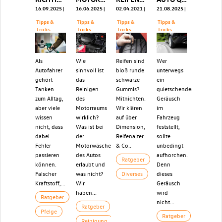
16.09.2025
16.06.2025
02.04.2021
21.08.2025
Tipps &
Tipps &
Tipps &
Tipps &
Tricks
Tricks
Tricks
Tricks
Als
Wie
Reifen sind
Wer
Autofahrer
sinnvoll ist
bloß runde
unterwegs
gehört
das
schwarze
ein
Tanken
Reinigen
Gummis?
quietschendes
zum Alltag,
des
Mitnichten.
Geräusch
aber viele
Motorraums
Wir klären
im
wissen
wirklich?
auf über
Fahrzeug
nicht, dass
Was ist bei
Dimension,
feststellt,
dabei
der
Reifenalter
sollte
Fehler
Motorwäsche
& Co..
unbedingt
passieren
des Autos
aufhorchen.
Ratgeber
können.
erlaubt und
Denn
Falscher
was nicht?
Diverses
dieses
Kraftstoff,...
Wir
Geräusch
haben...
wird
Ratgeber
nicht...
Ratgeber
Pfelge
Ratgeber
Reinigung