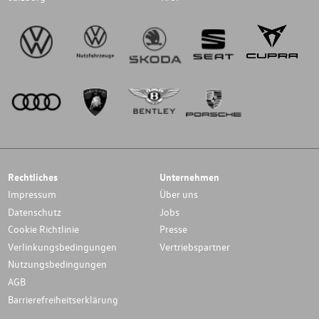
Rechtliches
Unternehmen
Impressum
Über uns
Datenschutz
Jobs
Cookie Richtlinie
Presse
Verlinkungsbedingungen
Vertriebspartner
Nutzungsbedingungen
AGB
Barrierefreiheitserklärung