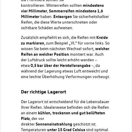
kontrollieren:
Winterreifen
sollten
mindestens
vier Millimeter
,
Sommerreifen mindestens 1,6
Millimeter
haben.
Entsorgen
Sie sicherheitshalber
Reifen, die diese Werte unterschreiten oder
sichtbare Schäden aufweisen.
Zusätzlich empfiehlt es sich, die Reifen mit
Kreide
zu markieren
, zum Beispiel „VL“ für vorne links. So
wissen Sie beim nächsten
Wechsel
sofort,
welcher
Reifen an welcher Position
montiert war. Auch
der
Luftdruck
sollte leicht erhöht werden –
etwa
0,5 bar über der Herstellerangabe
–, da
während der Lagerung etwas Luft entweicht und
eine leichte Überhöhung Verformungen vorbeugt.
Der richtige Lagerort
Der Lagerort ist entscheidend für die Lebensdauer
Ihrer Reifen. Idealerweise befinden sich die Reifen
an einem
kühlen, trockenen und gut belüfteten
Platz
, der vor
direkter
Sonneneinstrahlung
geschützt ist.
Temperaturen
unter 15 Grad Celsius
sind optimal.