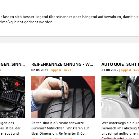
der lassen sich besser liegend übereinander oder hängend aufbewahren, damit sie
elmäßig leicht gedreht werden.
MOTORRAUM REINIGEN: SINNVOLL ODER GEFÄHRLICH?
REIFENKENNZEICHNUNG - WAS BEDEUTEN DIE ZAHLEN UND BUCHSTABEN AUF DEM REIFEN
s
02.04.2021
Tipps & Tricks
21.08.2025
Tipps & Tric
nigen des
Reifen sind bloß runde schwarze
Wer unterwegs ein qui
s ist bei der
Gummis? Mitnichten. Wir klären auf
Geräusch im Fahrzeug fes
erlaubt und
über Dimension, Reifenalter & Co..
unbedingt aufhorchen.
Geräusch wird nicht...