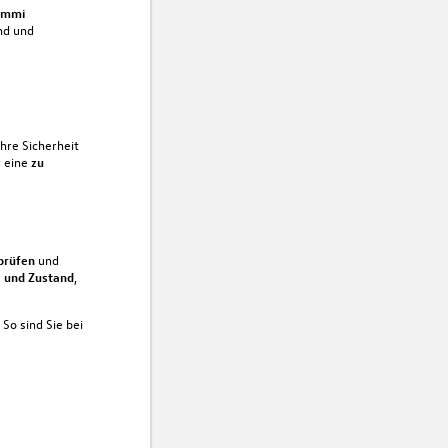
ummi
nd und
ihre Sicherheit
 eine
zu
prüfen
und
fe und Zustand
,
. So sind Sie bei