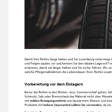
Damit Ihre
Reifen lange halten
und Sie zuverlässig unterwegs si
und Felgen sauber vor
und
kennen Sie den idealen Lagerort?
I
erkennen
, damit sie länger halten und Sie sicher fahren. Wir z
welche
Pflegemaßnahmen
die Lebensdauer Ihrer Reifen zusätz
Vorbereitung vor dem Einlagern
Bevor die Reifen in den Winter- bzw. Sommerschlaf gehen, lohn
Schmutz, Salz oder Bremsstaub das Material nicht über Monate 
mit
milden Reinigungsmitteln
wie lauwarmem Wasser und etwas 
Produkte mit
hohem Säureanteil sollten Sie vermeiden
, da si