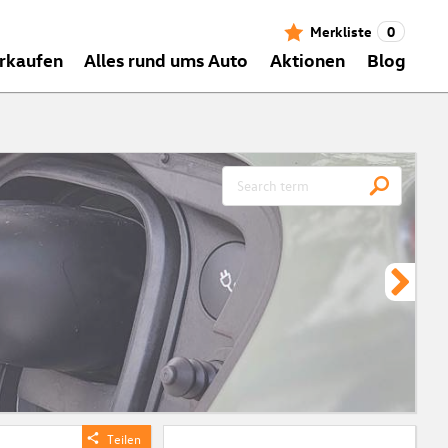
Merkliste
0
rkaufen
Alles rund ums Auto
Aktionen
Blog
CH
Meh
ein
zei
Vor
Teilen