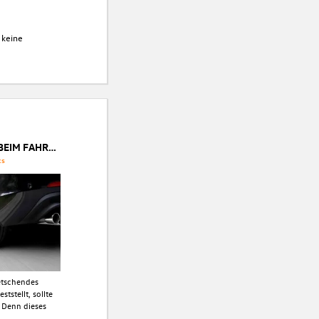
 keine
AUTO QUIETSCHT BEIM FAHREN - DAS STECKT DAHINTER
ks
etschendes
tstellt, sollte
 Denn dieses