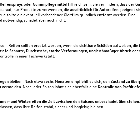
Reifensprays
oder
Gummipflegemittel
hilfreich sein. Sie verhindern, dass der
G
 darauf, nur Produkte zu verwenden, die
ausdrücklich
für
Autoreifen
geeignet si
eug sollte ein eventuell vorhandener
Gleitfilm
gründlich
entfernt
werden. Eine
nd notwendig
,
schadet aber auch nicht.
ison. Reifen sollten
ersetzt
werden, wenn sie
sichtbare
Schäden
aufweisen, die 
, tiefe Schnitte, Durchstiche, starke Verformungen, ungleichmäßiger Abrieb
oder
ontrolle in einer
Fachwerkstatt
.
iegen
bleiben. Nach etwa
sechs Monaten
empfiehlt es sich, den
Zustand zu über
u
vermeiden
. Nach jeder Saison lohnt sich ebenfalls eine
Kontrolle von Profiltie
mer- und Winterreifen die Zeit zwischen den Saisons unbeschadet überstehen
ssen, dass Ihre Reifen stabil, sicher und langlebig bleiben.