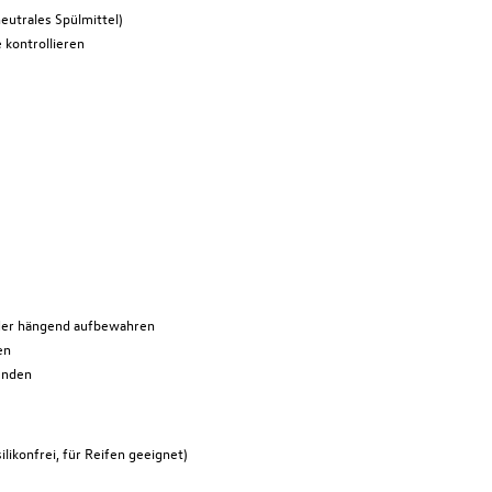
eutrales Spülmittel)
 kontrollieren
oder hängend aufbewahren
en
enden
likonfrei, für Reifen geeignet)