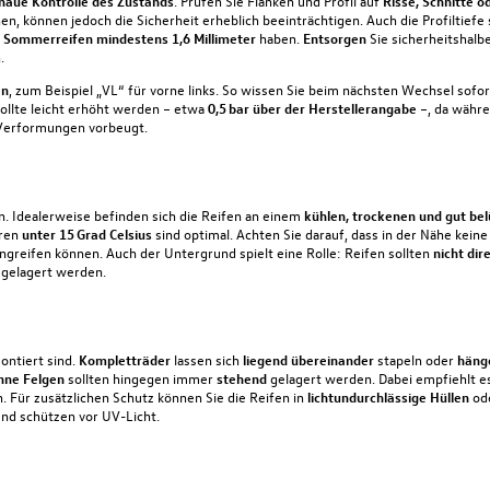
aue Kontrolle des Zustands
. Prüfen Sie Flanken und Profil auf
Risse, Schnitte o
n, können jedoch die Sicherheit erheblich beeinträchtigen. Auch die
Profiltiefe
,
Sommerreifen mindestens 1,6 Millimeter
haben.
Entsorgen
Sie sicherheitshalbe
.
en
, zum Beispiel „VL“ für vorne links. So wissen Sie beim nächsten
Wechsel
sofor
ollte leicht erhöht werden – etwa
0,5 bar über der Herstellerangabe
–, da währe
 Verformungen vorbeugt.
n. Idealerweise befinden sich die Reifen an einem
kühlen, trockenen und gut bel
ren
unter 15 Grad Celsius
sind optimal. Achten Sie darauf, dass in der Nähe
kein
greifen können. Auch der Untergrund spielt eine Rolle: Reifen sollten
nicht dir
n gelagert werden.
ontiert sind.
Kompletträder
lassen sich
liegend übereinander
stapeln oder
häng
hne Felgen
sollten hingegen immer
stehend
gelagert werden. Dabei empfiehlt es
. Für zusätzlichen Schutz können Sie die Reifen in
lichtundurchlässige Hüllen
od
nd schützen vor UV-Licht.