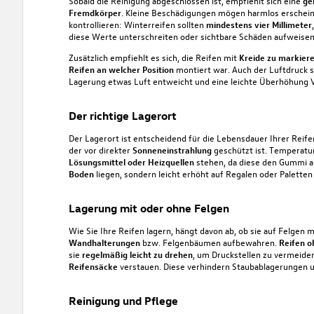
Sobald die Reinigung abgeschlossen ist, empfiehlt sich eine
gen
Fremdkörper
. Kleine Beschädigungen mögen harmlos erscheine
kontrollieren:
Winterreifen
sollten
mindestens vier Millimeter
diese Werte unterschreiten oder sichtbare Schäden aufweisen
Zusätzlich empfiehlt es sich, die Reifen mit
Kreide zu markier
Reifen an welcher Position
montiert war. Auch der
Luftdruck
s
Lagerung etwas Luft entweicht und eine leichte Überhöhung
Der richtige Lagerort
Der Lagerort ist entscheidend für die Lebensdauer Ihrer Reife
der vor direkter
Sonneneinstrahlung
geschützt ist. Temperatu
Lösungsmittel oder Heizquellen
stehen, da diese den Gummi an
Boden
liegen, sondern leicht erhöht auf Regalen oder Palette
Lagerung mit oder ohne Felgen
Wie Sie Ihre Reifen lagern, hängt davon ab, ob sie auf Felgen m
Wandhalterungen
bzw. Felgenbäumen aufbewahren.
Reifen o
sie
regelmäßig leicht zu drehen
, um Druckstellen zu vermeiden
Reifensäcke
verstauen. Diese verhindern Staubablagerungen u
Reinigung und Pflege