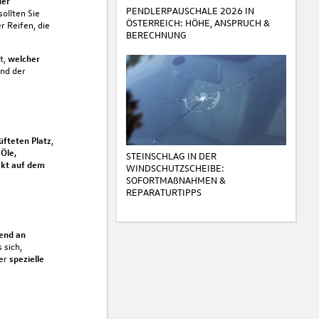
der
PENDLERPAUSCHALE 2026 IN
sollten Sie
ÖSTERREICH: HÖHE, ANSPRUCH &
r Reifen, die
BERECHNUNG
t,
welcher
nd der
üfteten Platz
,
e
Öle,
STEINSCHLAG IN DER
ekt auf dem
WINDSCHUTZSCHEIBE:
SOFORTMAßNAHMEN &
REPARATURTIPPS
end an
 sich,
er
spezielle