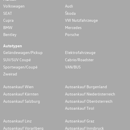
Volkswagen
Audi
SEAT
Škoda
Cupra
VW Nutzfahrzeuge
BMW
Mercedes
Bentley
Porsche
Autotypen
Geländewagen/Pickup
Elektrofahrzeuge
SUV/SUV Coupé
Cabrio/Roadster
Sportwagen/Coupé
VAN/BUS
Zweirad
Autoankauf Wien
Autoankauf Burgenland
Autoankauf Kärnten
Autoankauf Niederösterreich
Autoankauf Salzburg
Autoankauf Oberösterreich
Autoankauf Tirol
Autoankauf Linz
Autoankauf Graz
Autoankauf Vorarlberg
Autoankauf Innsbruck