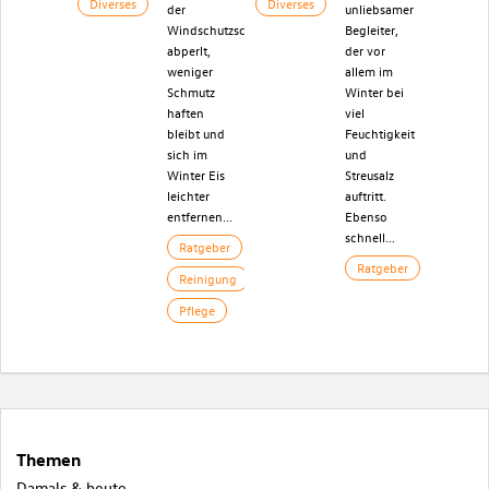
Diverses
Diverses
der
unliebsamer
Windschutzscheibe
Begleiter,
abperlt,
der vor
weniger
allem im
Schmutz
Winter bei
haften
viel
bleibt und
Feuchtigkeit
sich im
und
Winter Eis
Streusalz
leichter
auftritt.
entfernen...
Ebenso
schnell...
Ratgeber
Ratgeber
Reinigung
Pflege
Themen
Damals & heute