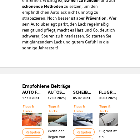
entfernen. Wichtig ist,
schnell zu handeln
und auf
schonende Methoden
zu setzen, um den
empfindlichen Autolack nicht unnötig zu
strapazieren. Noch besser ist aber
Prävention
: Wer
sein Auto überlegt parkt, den Lack regelmäßig
reinigt und pflegt, macht es Harz und Co. deutlich
schwerer, Spuren zu hinterlassen. So starten Sie
mit glänzendem Lack und gutem Gefühl in die
sonnige Jahreszeit!
Empfohlene Beiträge
AUTO FOLIEREN: VOR- UND NACHTEILE
AUTOSCHEIBEN VERSIEGELN - LOHNT SICH DAS?
SCHEIBENWISCHER RICHTIG REINIGEN
FLUGROST VOM AUTO ENTFERNEN: EFFEKTIVE METHODEN FÜR EIN MAKELLOSES AUTO
17.10.2023
12.03.2025
05.09.2023
03.03.2025
Tipps &
Tipps &
Tipps &
Tipps &
Tricks
Tricks
Tricks
Tricks
Wenn der
Flugrost ist
Ratgeber
Ratgeber
Regen von
ein