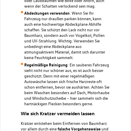
oder Laubbäumen wie Birke oder Ahorn, auch
wenn der Schatten verlockend sein mag.
Abdeckungen verwenden
: Wenn Sie Ihr
Fahrzeug nur draußen parken können, kann
auch eine hochwertige Abdeckplane Abhilfe
schaffen. Sie schützt den Lack nicht nur vor
Baumharz, sondern auch vor Vogelkot, Pollen
und UV-Strahlung. Wichtig: Verwenden Sie
unbedingt eine Abdeckplane aus
atmungsaktivem Material, damit sich darunter
keine Feuchtigkeit sammelt.
Regelmäßige Reinigung
: Ein sauberes Fahrzeug
sieht nicht nur schöner aus, es ist auch besser
geschützt. Denn mit einer regelmäßigen
Autowäsche
lassen sich frische Harzreste oft
schon entfernen, bevor sie aushärten. Achten Sie
beim Waschen besonders auf Dach, Motorhaube
und Windschutzscheibe – hier sammeln sich die
hartnäckigen Flecken besonders gerne.
Wie sich Kratzer vermeiden lassen
Kratzer entstehen beim Entfernen von Baumharz
vor allem durch eine
falsche Vorgehensweise
und