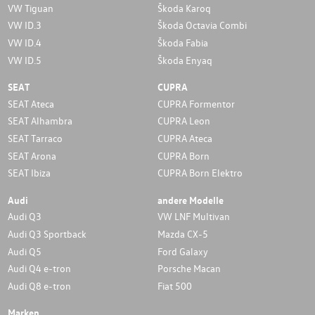
VW Tiguan
Škoda Karoq
VW ID.3
Škoda Octavia Combi
VW ID.4
Škoda Fabia
VW ID.5
Škoda Enyaq
SEAT
CUPRA
SEAT Ateca
CUPRA Formentor
SEAT Alhambra
CUPRA Leon
SEAT Tarraco
CUPRA Ateca
SEAT Arona
CUPRA Born
SEAT Ibiza
CUPRA Born Elektro
Audi
andere Modelle
Audi Q3
VW LNF Multivan
Audi Q3 Sportback
Mazda CX-5
Audi Q5
Ford Galaxy
Audi Q4 e-tron
Porsche Macan
Audi Q8 e-tron
Fiat 500
Marken