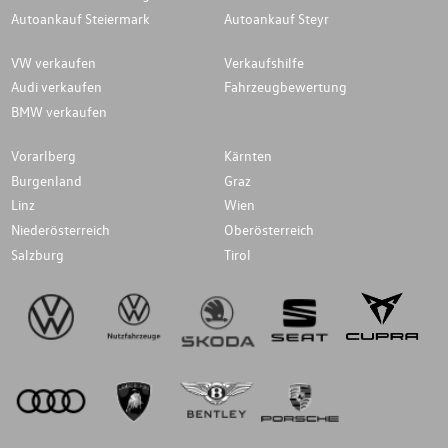
Autoankauf Steiermark
Autoankauf Steyr
VW verkaufen
Verkaufshilfe
Audi verkaufen
Fahrzeugbewertung
BMW verkaufen
Vorarlberg
Kärnten
Burgenland
Graz
Linz
Wien
Niederösterreich
Oberösterreich
Salzburg
Tirol