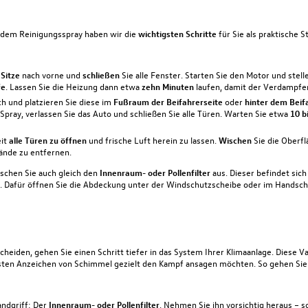
t dem Reinigungsspray haben wir die
wichtigsten Schritte
für Sie als praktische S
 Sitze
nach vorne und
schließen
Sie alle Fenster. Starten Sie den Motor und stelle
fe
. Lassen Sie die Heizung dann etwa
zehn Minuten
laufen, damit der Verdampfer
ch und platzieren Sie diese im
Fußraum der Beifahrerseite
oder
hinter dem Beif
 Spray, verlassen Sie das Auto und schließen Sie alle Türen. Warten Sie etwa
10 b
eit
alle Türen zu öffnen
und frische Luft herein zu lassen.
Wischen
Sie die Oberfl
ände zu entfernen.
uschen Sie auch gleich den
Innenraum- oder Pollenfilter
aus. Dieser befindet sich
. Dafür öffnen Sie die Abdeckung unter der Windschutzscheibe oder im Handsch
heiden, gehen Sie einen Schritt tiefer in das System Ihrer Klimaanlage. Diese Va
sten Anzeichen von Schimmel
gezielt den Kampf ansagen möchten. So gehen Si
andgriff: Der
Innenraum- oder Pollenfilter
. Nehmen Sie ihn vorsichtig heraus – s