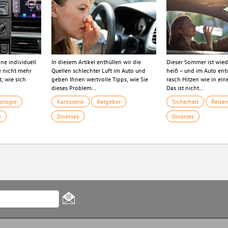
ne individuell
In diesem Artikel enthüllen wir die
Dieser Sommer ist wied
e nicht mehr
Quellen schlechter Luft im Auto und
heiß – und im Auto ent
, wie sich
geben Ihnen wertvolle Tipps, wie Sie
rasch Hitzen wie in ei
dieses Problem...
Das ist nicht...
ologie
Karosserie
Ratgeber
Sicherheit
Reise
n
Diverses
Diverses