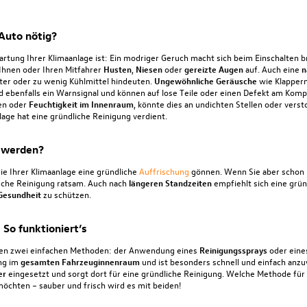
Auto nötig?
rtung Ihrer Klimaanlage ist: Ein modriger Geruch macht sich beim Einschalten br
 Ihnen oder Ihren Mitfahrer
Husten
,
Niesen
oder
gereizte
Augen
auf. Auch eine
n
ter oder zu wenig Kühlmittel hindeuten.
Ungewöhnliche Geräusche
wie Klappern
ebenfalls ein Warnsignal und können auf lose Teile oder einen Defekt am Kom
en oder
Feuchtigkeit im Innenraum
, könnte dies an undichten Stellen oder verst
nlage hat eine gründliche Reinigung verdient.
t werden?
Sie Ihrer Klimaanlage eine gründliche
Auffrischung
gönnen. Wenn Sie aber schon 
sche Reinigung ratsam. Auch nach
längeren Standzeiten
empfiehlt sich eine grün
Gesundheit
zu schützen.
So funktioniert’s
chen zwei einfachen Methoden: der Anwendung eines
Reinigungssprays
oder eine
ung im
gesamten Fahrzeuginnenraum
und ist besonders schnell und einfach anz
er
eingesetzt und sorgt dort für eine gründliche Reinigung. Welche Methode für S
möchten – sauber und frisch wird es mit beiden!