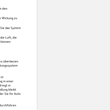
in den
e Wirkung zu
 Sie das System
die Luft, die
l können
u überlassen.
ftungssystem
rst
g in einer
dringt in
dlung bleibt
er Sie Ihr Auto
urchführen