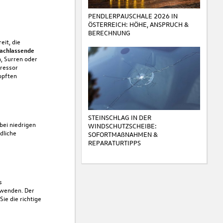
PENDLERPAUSCHALE 2026 IN
ÖSTERREICH: HÖHE, ANSPRUCH &
BERECHNUNG
eit, die
achlassende
, Surren oder
pressor
opften
STEINSCHLAG IN DER
bei niedrigen
WINDSCHUTZSCHEIBE:
dliche
SOFORTMAßNAHMEN &
REPARATURTIPPS
s
uwenden. Der
ie die richtige