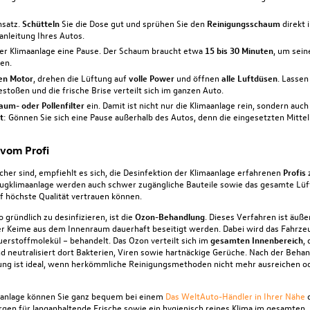
nsatz.
Schütteln
Sie die Dose gut und sprühen Sie den
Reinigungsschaum
direkt 
anleitung Ihres Autos.
rer Klimaanlage eine Pause. Der Schaum braucht etwa
15 bis 30 Minuten
, um sein
en.
en Motor
, drehen die Lüftung auf
volle Power
und öffnen
alle Luftdüsen
. Lassen
toßen und die frische Brise verteilt sich im ganzen Auto.
um- oder Pollenfilter
ein. Damit ist nicht nur die Klimaanlage rein, sondern auch 
t
: Gönnen Sie sich eine Pause außerhalb des Autos, denn die eingesetzten Mitte
 vom Profi
cher sind, empfiehlt es sich, die Desinfektion der Klimaanlage erfahrenen
Profis
z
ugklimaanlage werden auch schwer zugängliche Bauteile sowie das gesamte Lü
 höchste Qualität vertrauen können.
 gründlich zu desinfizieren, ist die
Ozon-Behandlung
. Dieses Verfahren ist äuße
 Keime aus dem Innenraum dauerhaft beseitigt werden. Dabei wird das Fahrzeu
rstoffmolekül – behandelt. Das Ozon verteilt sich im
gesamten Innenbereich
, 
d neutralisiert dort Bakterien, Viren sowie hartnäckige Gerüche. Nach der Behan
ung ist ideal, wenn herkömmliche Reinigungsmethoden nicht mehr ausreichen od
maanlage können Sie ganz bequem bei einem
Das WeltAuto-Händler in Ihrer Nähe
d
rgen für langanhaltende Frische sowie ein hygienisch reines Klima im gesamten