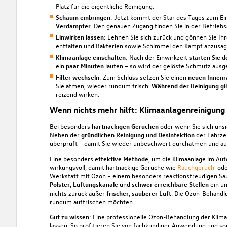
Platz für die eigentliche Reinigung.
Schaum einbringen
: Jetzt kommt der Star des Tages zum Ei
Verdampfer
. Den genauen Zugang finden Sie in der Betriebs
Einwirken lassen
: Lehnen Sie sich zurück und gönnen Sie Ih
entfalten und Bakterien sowie Schimmel den Kampf anzusag
Klimaanlage einschalten
: Nach der Einwirkzeit
starten
Sie d
ein
paar Minuten
laufen – so wird der gelöste Schmutz ausges
Filter wechseln
: Zum Schluss setzen Sie einen
neuen Innenra
Sie atmen, wieder rundum frisch.
Während der Reinigung gil
reizend wirken.
Wenn nichts mehr hilft: Klimaanlagenreinigung
Bei besonders
hartnäckigen Gerüchen
oder wenn Sie sich unsi
Neben der
gründlichen Reinigung und Desinfektion
der Fahrze
überprüft – damit Sie wieder unbeschwert durchatmen und auf
Eine besonders
effektive Methode
, um die Klimaanlage im Auto
wirkungsvoll, damit hartnäckige Gerüche wie
Rauchgeruch
oder
Werkstatt mit Ozon – einem besonders reaktionsfreudigen Saue
Polster
,
Lüftungskanäle
und
schwer erreichbare Stellen
ein un
nichts zurück außer
frischer
,
sauberer
Luft
. Die Ozon-Behandl
rundum auffrischen möchten.
Gut zu wissen
: Eine professionelle Ozon-Behandlung der Kli
lassen. So profitieren Sie von fachkundiger Anwendung und so