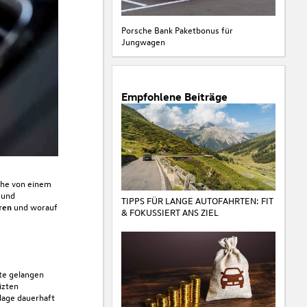
Porsche Bank Paketbonus für
Jungwagen
Empfohlene Beiträge
che von einem
 und
TIPPS FÜR LANGE AUTOFAHRTEN: FIT
ren
und worauf
& FOKUSSIERT ANS ZIEL
te gelangen
izten
nlage dauerhaft