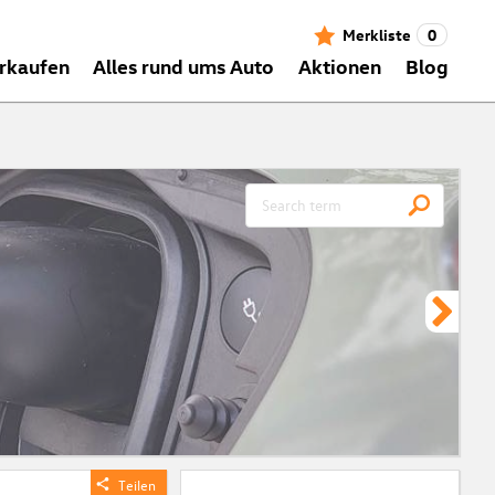
Merkliste
0
rkaufen
Alles rund ums Auto
Aktionen
Blog
CH
Meh
ein
zei
Vor
Teilen