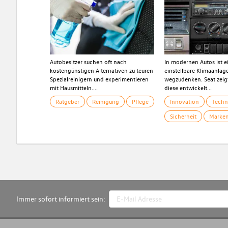
Autobesitzer suchen oft nach
In modernen Autos ist ei
kostengünstigen Alternativen zu teuren
einstellbare Klimaanlag
Spezialreinigern und experimentieren
wegzudenken. Seat zeigt
mit Hausmitteln....
diese entwickelt...
Ratgeber
Reinigung
Pflege
Innovation
Techn
Sicherheit
Marke
Immer sofort informiert sein: