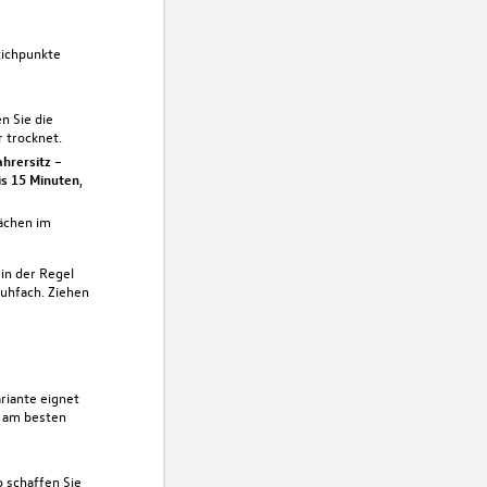
tichpunkte
n Sie die
 trocknet.
ahrersitz
–
is 15 Minuten
,
ächen im
 in der Regel
uhfach. Ziehen
riante eignet
e am besten
o schaffen Sie