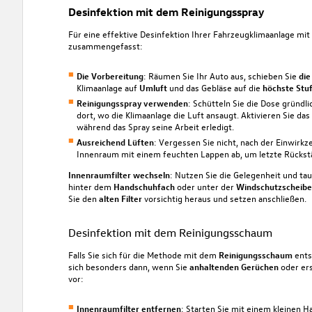
Desinfektion mit dem Reinigungsspray
Für eine effektive Desinfektion Ihrer Fahrzeugklimaanlage mi
zusammengefasst:
Die Vorbereitung
: Räumen Sie Ihr Auto aus, schieben Sie
die
Klimaanlage auf
Umluft
und das Gebläse auf die
höchste Stu
Reinigungsspray verwenden
: Schütteln Sie die Dose gründli
dort, wo die Klimaanlage die Luft ansaugt. Aktivieren Sie das
während das Spray seine Arbeit erledigt.
Ausreichend Lüften
: Vergessen Sie nicht, nach der Einwirkz
Innenraum mit einem feuchten Lappen ab, um letzte Rückst
Innenraumfilter wechseln
: Nutzen Sie die Gelegenheit und ta
hinter dem
Handschuhfach
oder unter der
Windschutzscheibe
Sie den
alten Filter
vorsichtig heraus und setzen anschließen.
Desinfektion mit dem Reinigungsschaum
Falls Sie sich für die Methode mit dem
Reinigungsschaum
entsc
sich besonders dann, wenn Sie
anhaltenden Gerüchen
oder er
vor:
Innenraumfilter entfernen
: Starten Sie mit einem kleinen H