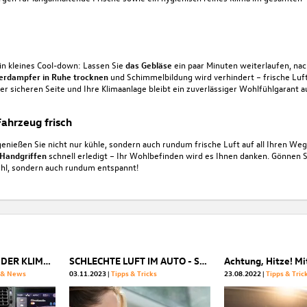
in kleines Cool-down: Lassen Sie
das Gebläse
ein paar Minuten weiterlaufen, na
erdampfer in Ruhe trocknen
und Schimmelbildung wird verhindert – frische Luft 
der sicheren Seite und Ihre Klimaanlage bleibt ein zuverlässiger Wohlfühlgarant au
Fahrzeug frisch
genießen Sie nicht nur kühle, sondern auch rundum frische Luft auf all Ihren Weg
 Handgriffen
schnell erledigt – Ihr Wohlbefinden wird es Ihnen danken. Gönnen 
kühl, sondern auch rundum entspannt!
DIE ENTWICKLUNG DER KLIMAANLAGE BEI SEAT
SCHLECHTE LUFT IM AUTO - SO WERDEN SIE SIE LOS
e & News
03.11.2023
Tipps & Tricks
23.08.2022
Tipps & Tric