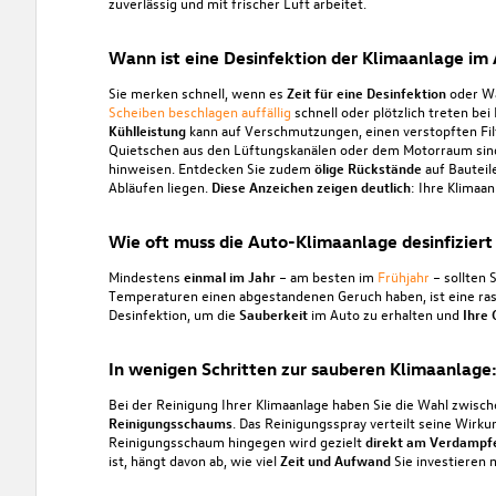
zuverlässig und mit frischer Luft arbeitet.
Wann ist eine Desinfektion der Klimaanlage im 
Sie merken schnell, wenn es
Zeit für eine Desinfektion
oder Wa
Scheiben beschlagen auffällig
schnell oder plötzlich treten bei
Kühlleistung
kann auf Verschmutzungen, einen verstopften Fil
Quietschen aus den Lüftungskanälen oder dem Motorraum sind 
hinweisen. Entdecken Sie zudem
ölige Rückstände
auf Bauteil
Abläufen liegen.
Diese
Anzeichen
zeigen
deutlich
: Ihre Klimaa
Wie oft muss die Auto-Klimaanlage desinfizier
Mindestens
einmal im Jahr
– am besten im
Frühjahr
– sollten 
Temperaturen einen abgestandenen Geruch haben, ist eine ra
Desinfektion, um die
Sauberkeit
im Auto zu erhalten und
Ihre 
In wenigen Schritten zur sauberen Klimaanlage: 
Bei der Reinigung Ihrer Klimaanlage haben Sie die Wahl zwis
Reinigungsschaums
. Das Reinigungsspray verteilt seine Wirk
Reinigungsschaum hingegen wird gezielt
direkt am Verdampf
ist, hängt davon ab, wie viel
Zeit und Aufwand
Sie investieren 