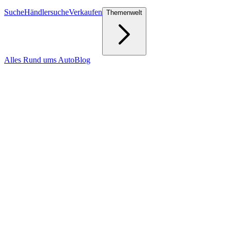
Suche
Händlersuche
Verkaufen
Themenwelt
Alles Rund ums Auto
Blog