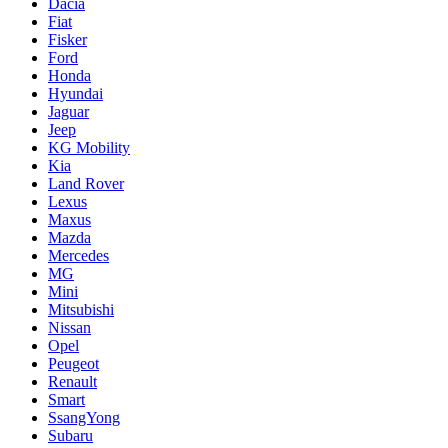
Dacia
Fiat
Fisker
Ford
Honda
Hyundai
Jaguar
Jeep
KG Mobility
Kia
Land Rover
Lexus
Maxus
Mazda
Mercedes
MG
Mini
Mitsubishi
Nissan
Opel
Peugeot
Renault
Smart
SsangYong
Subaru