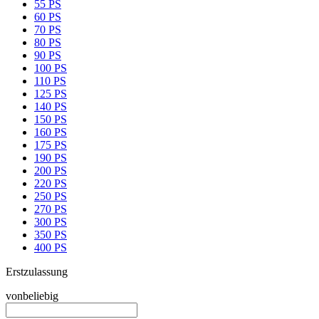
55 PS
60 PS
70 PS
80 PS
90 PS
100 PS
110 PS
125 PS
140 PS
150 PS
160 PS
175 PS
190 PS
200 PS
220 PS
250 PS
270 PS
300 PS
350 PS
400 PS
Erstzulassung
von
beliebig