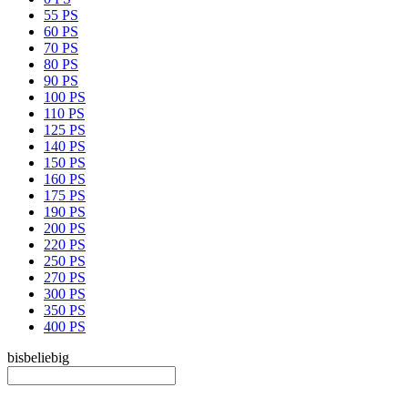
55 PS
60 PS
70 PS
80 PS
90 PS
100 PS
110 PS
125 PS
140 PS
150 PS
160 PS
175 PS
190 PS
200 PS
220 PS
250 PS
270 PS
300 PS
350 PS
400 PS
bis
beliebig