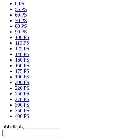
0 PS
55 PS
60 PS
70 PS
80 PS
90 PS
100 PS
110 PS
125 PS
140 PS
150 PS
160 PS
175 PS
190 PS
200 PS
220 PS
250 PS
270 PS
300 PS
350 PS
400 PS
bis
beliebig