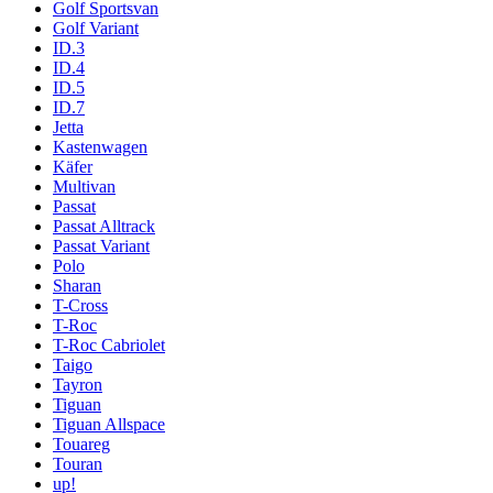
Golf Sportsvan
Golf Variant
ID.3
ID.4
ID.5
ID.7
Jetta
Kastenwagen
Käfer
Multivan
Passat
Passat Alltrack
Passat Variant
Polo
Sharan
T-Cross
T-Roc
T-Roc Cabriolet
Taigo
Tayron
Tiguan
Tiguan Allspace
Touareg
Touran
up!