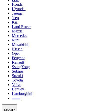
Honda
Hyundai
Jaguar
Jeep
Kia
Land Rover
Mazda
Mercedes
Mini
Mitsubishi
Nissan
Opel
Peugeot
Renault
SsangYong
Subaru
Suzuki
Toyota
Volvo
Bentley
Lamborghini
───
Modell*