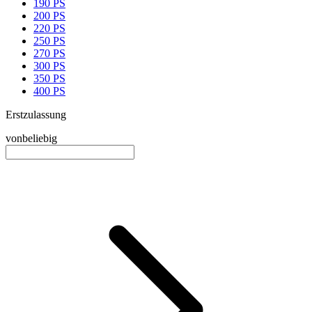
190 PS
200 PS
220 PS
250 PS
270 PS
300 PS
350 PS
400 PS
Erstzulassung
von
beliebig