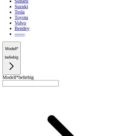
Subaru
Suzuki
Tesla
Toyota
Volvo
Bentley
───
Modell*
beliebig
Modell*
beliebig