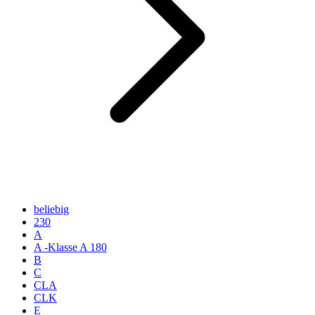
beliebig
230
A
A -Klasse A 180
B
C
CLA
CLK
E