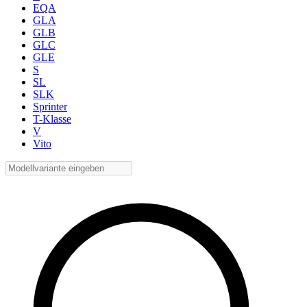
EQA
GLA
GLB
GLC
GLE
S
SL
SLK
Sprinter
T-Klasse
V
Vito