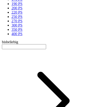
190 PS
200 PS
220 PS
250 PS
270 PS
300 PS
350 PS
400 PS
bis
beliebig