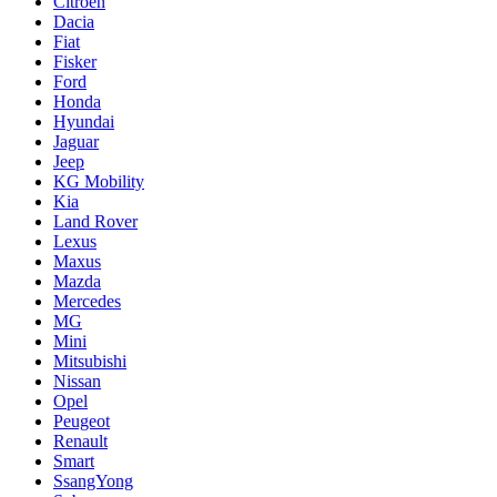
Citroën
Dacia
Fiat
Fisker
Ford
Honda
Hyundai
Jaguar
Jeep
KG Mobility
Kia
Land Rover
Lexus
Maxus
Mazda
Mercedes
MG
Mini
Mitsubishi
Nissan
Opel
Peugeot
Renault
Smart
SsangYong