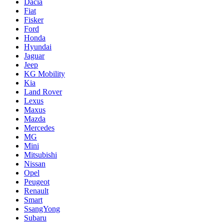
Dacia
Fiat
Fisker
Ford
Honda
Hyundai
Jaguar
Jeep
KG Mobility
Kia
Land Rover
Lexus
Maxus
Mazda
Mercedes
MG
Mini
Mitsubishi
Nissan
Opel
Peugeot
Renault
Smart
SsangYong
Subaru