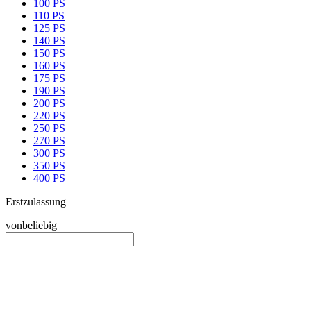
100 PS
110 PS
125 PS
140 PS
150 PS
160 PS
175 PS
190 PS
200 PS
220 PS
250 PS
270 PS
300 PS
350 PS
400 PS
Erstzulassung
von
beliebig