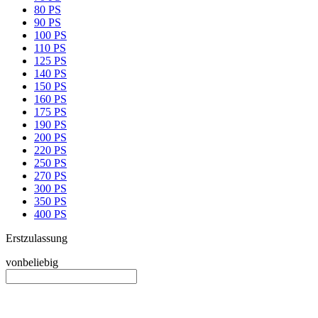
80 PS
90 PS
100 PS
110 PS
125 PS
140 PS
150 PS
160 PS
175 PS
190 PS
200 PS
220 PS
250 PS
270 PS
300 PS
350 PS
400 PS
Erstzulassung
von
beliebig