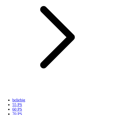
beliebig
55 PS
60 PS
70 PS