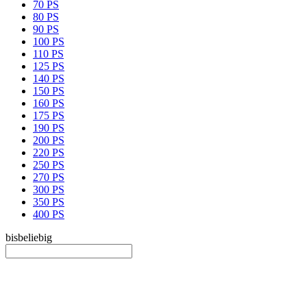
70 PS
80 PS
90 PS
100 PS
110 PS
125 PS
140 PS
150 PS
160 PS
175 PS
190 PS
200 PS
220 PS
250 PS
270 PS
300 PS
350 PS
400 PS
bis
beliebig