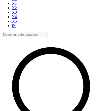
X1
X2
X3
X4
X5
iX