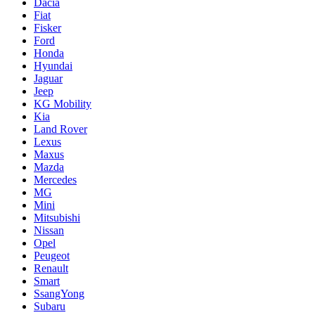
Dacia
Fiat
Fisker
Ford
Honda
Hyundai
Jaguar
Jeep
KG Mobility
Kia
Land Rover
Lexus
Maxus
Mazda
Mercedes
MG
Mini
Mitsubishi
Nissan
Opel
Peugeot
Renault
Smart
SsangYong
Subaru