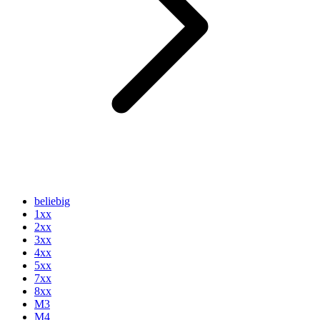
beliebig
1xx
2xx
3xx
4xx
5xx
7xx
8xx
M3
M4