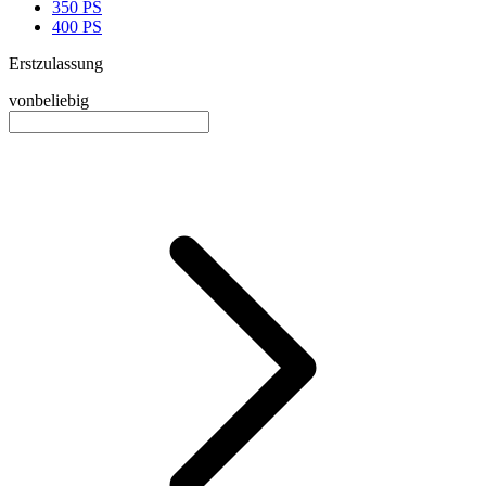
350 PS
400 PS
Erstzulassung
von
beliebig