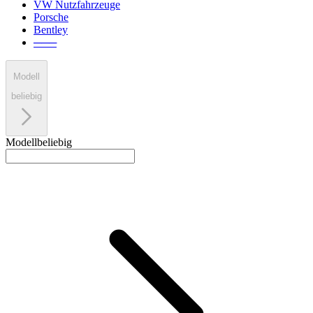
VW Nutzfahrzeuge
Porsche
Bentley
───
Modell
beliebig
Modell
beliebig