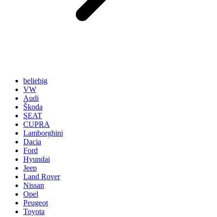
beliebig
VW
Audi
Škoda
SEAT
CUPRA
Lamborghini
Dacia
Ford
Hyundai
Jeep
Land Rover
Nissan
Opel
Peugeot
Toyota