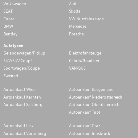
Volkswagen
Audi
SEAT
Škoda
Cupra
VW Nutzfahrzeuge
BMW
Mercedes
Bentley
Porsche
Autotypen
Geländewagen/Pickup
Elektrofahrzeuge
SUV/SUV Coupé
Cabrio/Roadster
Sportwagen/Coupé
VAN/BUS
Zweirad
Autoankauf Wien
Autoankauf Burgenland
Autoankauf Kärnten
Autoankauf Niederösterreich
Autoankauf Salzburg
Autoankauf Oberösterreich
Autoankauf Tirol
Autoankauf Linz
Autoankauf Graz
Autoankauf Vorarlberg
Autoankauf Innsbruck