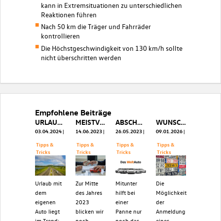
kann in Extremsituationen zu unterschiedlichen
Reaktionen führen
Nach 50 km die Träger und Fahrräder
kontrollieren
Die Höchstgeschwindigkeit von 130 km/h sollte
nicht überschritten werden
Empfohlene Beiträge
URLAUB MIT DEM AUTO 2024: DIE BESTEN REISEZIELE
MEISTVERKAUFTE AUTOS 2022
ABSCHLEPPDIENST: WARUM ER WICHTIG IST
WUNSCHKENNZEICHEN ABFRAGEN - SO FUNKTIONIERTS
03.04.2024
14.06.2023
26.05.2023
09.01.2026
Tipps &
Tipps &
Tipps &
Tipps &
Tricks
Tricks
Tricks
Tricks
Urlaub mit
Zur Mitte
Mitunter
Die
dem
des Jahres
hilft bei
Möglichkeit
eigenen
2023
einer
der
Auto liegt
blicken wir
Panne nur
Anmeldung
im Trend:
noch
noch das
eines