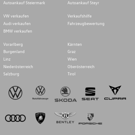
Autoankauf Steiermark
Autoankauf Steyr
VW verkaufen
Verkaufshilfe
Audi verkaufen
Fahrzeugbewertung
BMW verkaufen
Vorarlberg
Kärnten
Burgenland
Graz
Linz
Wien
Niederösterreich
Oberösterreich
Salzburg
Tirol