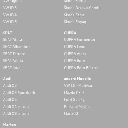
VW Tiguan
Škoda Karoq
VW ID.3
Škoda Octavia Combi
VW ID.4
Škoda Fabia
VW ID.5
Škoda Enyaq
SEAT
CUPRA
SEAT Ateca
CUPRA Formentor
SEAT Alhambra
CUPRA Leon
SEAT Tarraco
CUPRA Ateca
SEAT Arona
CUPRA Born
SEAT Ibiza
CUPRA Born Elektro
Audi
andere Modelle
Audi Q3
VW LNF Multivan
Audi Q3 Sportback
Mazda CX-5
Audi Q5
Ford Galaxy
Audi Q4 e-tron
Porsche Macan
Audi Q8 e-tron
Fiat 500
Marken