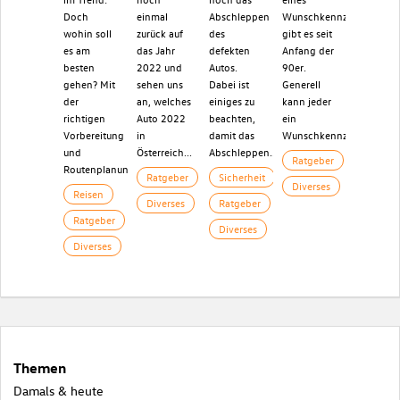
Doch
einmal
Abschleppen
Wunschkennzeichens
wohin soll
zurück auf
des
gibt es seit
es am
das Jahr
defekten
Anfang der
besten
2022 und
Autos.
90er.
gehen? Mit
sehen uns
Dabei ist
Generell
der
an, welches
einiges zu
kann jeder
richtigen
Auto 2022
beachten,
ein
Vorbereitung
in
damit das
Wunschkennzeichen...
und
Österreich...
Abschleppen...
Ratgeber
Routenplanung...
Ratgeber
Sicherheit
Diverses
Reisen
Diverses
Ratgeber
Ratgeber
Diverses
Diverses
Themen
Damals & heute