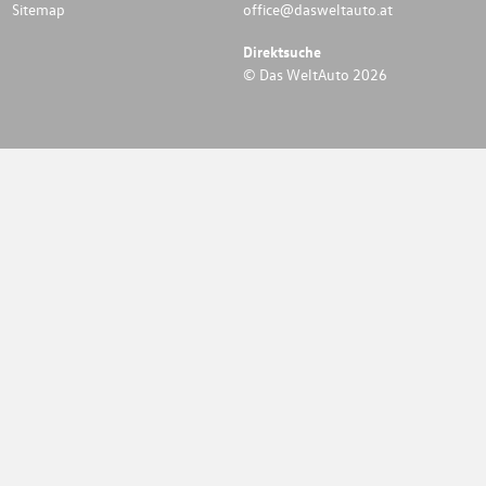
Sitemap
office@dasweltauto.at
Direktsuche
© Das WeltAuto 2026