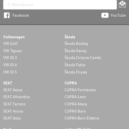
Facebook
YouTube
Volkswagen
Škoda
VW Golf
Škoda Kodiaq
VW Tiguan
Škoda Karoq
VW ID.3
Škoda Octavia Combi
VW ID.4
Škoda Fabia
VW ID.5
Škoda Enyaq
SEAT
CUPRA
SEAT Ateca
CUPRA Formentor
SEAT Alhambra
CUPRA Leon
SEAT Tarraco
CUPRA Ateca
SEAT Arona
CUPRA Born
SEAT Ibiza
CUPRA Born Elektro
Audi
andere Modelle