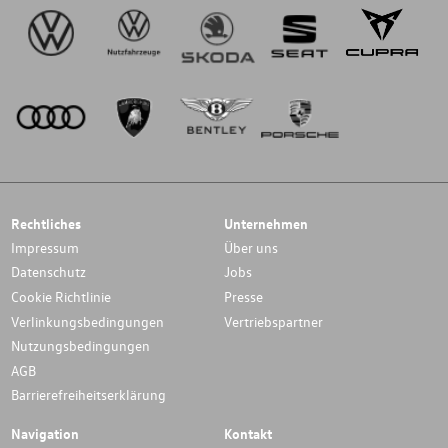
Rechtliches
Unternehmen
Impressum
Über uns
Datenschutz
Jobs
Cookie Richtlinie
Presse
Verlinkungsbedingungen
Vertriebspartner
Nutzungsbedingungen
AGB
Barrierefreiheitserklärung
Navigation
Kontakt