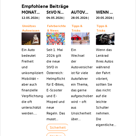
Empfohlene Beiträge
MONATLICHE AUTOKOSTEN: SO TEUER IST IHR AUTO WIRKLICH
StVO NOVELLE 2026: HELMPFLICHT, NEUE E-SCOOTER REGELN & STRAFEN AB 01. MAI
AUTOVERSICHERUNG WECHSELN - WANN ES MÖGLICH IST UND SICH LOHNT
WENN DAS LENKRAD VIBRIERT: URSACHEN, RISIKEN UND WAS JETZT ZU TUN IST
12.05.2026
04.05.2026
28.05.2026
20.05.2026
Unnützes
Fahrberichte
Tipps &
Tipps &
Autowissen
& News
Tricks
Tricks
Ein Auto
Seit 1. Mai
Ein
Wenn das
bedeutet
2026 gilt
Wechsel
Lenkrad
Freiheit
die neue
der
Ihres Autos
und
StVO in
Autoversicherung
während
unkomplizierte
Österreich:
ist für viele
der Fahrt
Mobilität –
Helmpflicht
Autofahrer
vibriert,
aber auch
für E-Bikes,
ein Thema,
sollten Sie
finanzielle
E-Scooter
das gerne
das nicht
Verpflichtungen,
und E-
aufgeschoben
auf die
die oft
Moped und
wird – oft
leichte
unterschätzt
neue
aus
Schulter
werden....
Regeln. Das
Unsicherheit
nehmen.
musst...
über...
Die
eigentliche...
Sicherheit