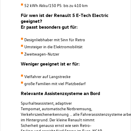
52 kWh Akku/150 PS: bis zu 410 km
Für wen ist der Renault 5 E-Tech Electric
geeignet?
Er passt besonders gut für:
Designliebhaber mit Sinn für Retro
Umsteiger in die Elektromobilität
Zweitwagen-Nutzer
Weniger geeignet ist er für:
Vielfahrer auf Langstrecke
große Familien
mit viel Platzbedarf
Relevante Assistenzsysteme an Bord
Spurhalteassistent, adaptiver
Tempomat,
automatische
Notbremsung,
Verkehrszeichenerkennung
…
a
lle
Fahrerassistenzsysteme
arbe
im Hintergrund. Der kleine Renault nimmt
Sicherheit genauso ernst wie sein Retro-
Styling
und
erreicht fünf Sterne im Euro-NCAP-