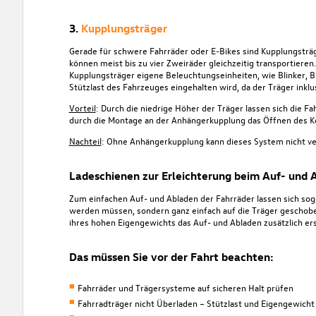
3.
Kupplungsträger
Gerade für schwere Fahrräder oder E-Bikes sind Kupplungsträg
können meist bis zu vier Zweiräder gleichzeitig transportiere
Kupplungsträger eigene Beleuchtungseinheiten, wie Blinker, B
Stützlast des Fahrzeuges eingehalten wird, da der Träger inklu
Vorteil
: Durch die niedrige Höher der Träger lassen sich die Fa
durch die Montage an der Anhängerkupplung das Öffnen des Ko
Nachteil
: Ohne Anhängerkupplung kann dieses System nicht 
Ladeschienen zur Erleichterung beim Auf- und 
Zum einfachen Auf- und Abladen der Fahrräder lassen sich s
werden müssen, sondern ganz einfach auf die Träger geschoben
ihres hohen Eigengewichts das Auf- und Abladen zusätzlich e
Das müssen Sie vor der Fahrt beachten:
Fahrräder und Trägersysteme auf sicheren Halt prüfen
Fahrradträger nicht Überladen – Stützlast und Eigengewich