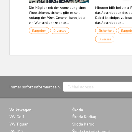
Die Möglichkeit der Anmeldung eines
Mitunter hilft bei einer
Wunschkennzeichens gibt es seit
das Abschleppen des de
Anfang der 90er. Generell kann jeder
Dabei ist einiges zu be
ein Wunschkennzeichen...
das Abschleppen...
Ratgeber
Diverses
Sicherheit
Ratgeb
Diverses
Immer sofort informiert sein:
Volkswagen
Škoda
VW Golf
Škoda Kodiaq
VW Tiguan
Škoda Karoq
VW ID.3
Škoda Octavia Combi