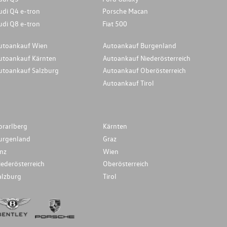
udi Q4 e-tron
Porsche Macan
udi Q8 e-tron
Fiat 500
utoankauf Wien
Autoankauf Burgenland
utoankauf Kärnten
Autoankauf Niederösterreich
utoankauf Salzburg
Autoankauf Oberösterreich
Autoankauf Tirol
orarlberg
Kärnten
urgenland
Graz
inz
Wien
iederösterreich
Oberösterreich
alzburg
Tirol