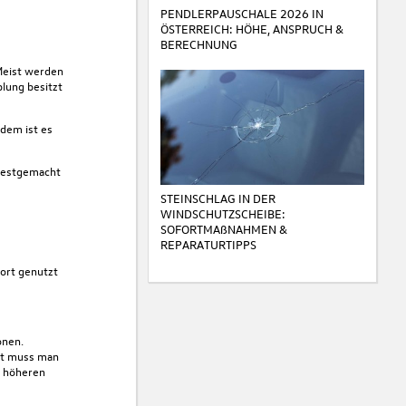
PENDLERPAUSCHALE 2026 IN
ÖSTERREICH: HÖHE, ANSPRUCH &
BERECHNUNG
 Meist werden
lung besitzt
udem ist es
 festgemacht
STEINSCHLAG IN DER
WINDSCHUTZSCHEIBE:
SOFORTMAßNAHMEN &
REPARATURTIPPS
port genutzt
onen.
rt muss man
n höheren