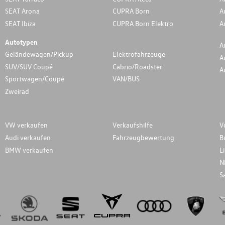
SEAT Arona
CUPRA Born
A
SEAT Ibiza
CUPRA Born Elektro
A
Autotypen
A
Geländewagen/Pickup
Elektrofahrzeuge
A
SUV/SUV Coupé
Cabrio/Roadster
A
Sportwagen/Coupé
VAN/BUS
Zweirad
VW verkaufen
Verkaufshilfe
V
Audi verkaufen
Fahrzeugbewertung
B
BMW verkaufen
L
N
S