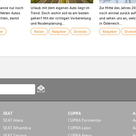
 Panne nur noch
Urlaub mit dem eigenen Auto liegt im
Zur Mitte des Jahres 20
fekten Autos.
Trend: Doch wohin soll es am besten
noch einmal zurück auf
achten, damit
gehen? Mit der richtigen Vorbereitung
und sehen uns an, wel
und Routenplanung...
in Österreich...
er
Reisen
Ratgeber
Diverses
Ratgeber
Diverse
SEAT
CUPRA
A
SEAT Ateca
CUPRA Formentor
A
SEAT Alhambra
CUPRA Leon
A
SEAT Tarraco
CUPRA Ateca
A