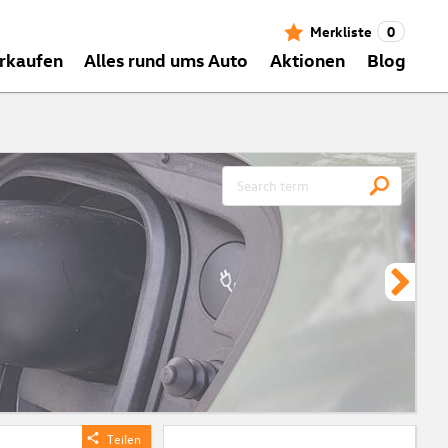
Merkliste
0
rkaufen
Alles rund ums Auto
Aktionen
Blog
CH
Meh
ein
zei
Vor
Teilen