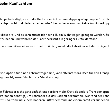
 beim Kauf achten:
lappe befestigt, sofern die Heck- oder Kofferraumklappe groß genug dafür ist.
 festgemacht und bieten so eine gute Alternative, wenn man keine Anhängerkupp
bt diese frei und es kann zusätzlich noch z.B. ein Wohnwagen gezogen werden. Z
er zu heben und während der Fahrt herrscht ein geringer Luftwiderstand.
 manchen Fällen leider nicht mehr möglich, sobald die Fahrräder auf dem Träger
ne Option für einen Fahrradträger sind, kann alternativ das Dach für den Trans
ebracht, sowie Streben zur Stabilisierung.
er Fahrräder nicht ganz einfach und fordert mehr Kraft als andere Transportopti
 Personen benötigt, um Fahrräder auf das Dach zu bekommen. Während der Fah
eit für Seitenwind, einem höheren Luftwiderstand und einem damit verbundene