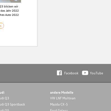
23 blicken wir
 das Jahr 2022
ches Auto 2022
s
Facebook
YouTube
udi
andere Modelle
udi Q3
VW LNF Multivan
udi Q3 Sportback
Mazda CX-5
udi Q5
Ford Galaxy