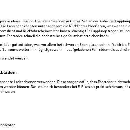
er die ideale Lösung. Die Träger werden in kurzer Zeit an der Anhängerkupplun
n. Die Fahrräder könnten unter anderem die Rücklichter blockieren, weswegen di
remslicht und Rückfahrscheinwerfer haben. Wichtig für Kupplungsträger ist über
sive Fahrräder schnell die höchstzulässige Stützlast erreichen kann.
hrräder gut aufladen, was vor allem bei schweren Exemplaren sehr hilfreich ist. Zu
fferraums weiterhin möglich, sowohl mit aufgeladenen Fahrrädern als auch ohn
verwendet werden.
Abladen:
ogenannte Ladeschienen verwenden. Diese sorgen dafür, dass Fahrräder nichtm
 werden können. Das stellt sich besonders bei E-Bikes als praktisch heraus, da
rschweren.
t beachten