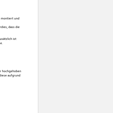
g montiert und
e
dies, dass die
sätzlich ist
e.
ehr hochgehoben
 diese aufgrund