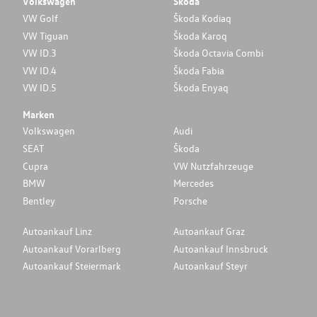
Volkswagen
Škoda
VW Golf
Škoda Kodiaq
VW Tiguan
Škoda Karoq
VW ID.3
Škoda Octavia Combi
VW ID.4
Škoda Fabia
VW ID.5
Škoda Enyaq
Marken
Volkswagen
Audi
SEAT
Škoda
Cupra
VW Nutzfahrzeuge
BMW
Mercedes
Bentley
Porsche
Autoankauf Linz
Autoankauf Graz
Autoankauf Vorarlberg
Autoankauf Innsbruck
Autoankauf Steiermark
Autoankauf Steyr