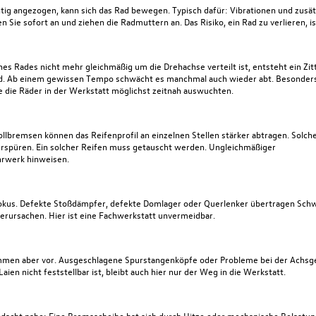
ig angezogen, kann sich das Rad bewegen. Typisch dafür: Vibrationen und zusätz
Sie sofort an und ziehen die Radmuttern an. Das Risiko, ein Rad zu verlieren, is
nes Rades nicht mehr gleichmäßig um die Drehachse verteilt ist, entsteht ein Zit
d. Ab einem gewissen Tempo schwächt es manchmal auch wieder abt. Besonders
ie
die Räder in der Werkstatt
möglichst zeitnah auswuchten.
Vollbremsen können
das Reifenprofil
an einzelnen Stellen stärker abtragen. Solch
erspüren. Ein solcher Reifen muss getauscht werden. Ungleichmäßiger
ahrwerk hinweisen.
okus. Defekte Stoßdämpfer, defekte Domlager oder Querlenker übertragen Sch
erursachen. Hier ist eine Fachwerkstatt unvermeidbar.
ommen aber vor. Ausgeschlagene Spurstangenköpfe oder Probleme bei der Achsg
ien nicht feststellbar ist, bleibt auch hier nur der Weg in die Werkstatt.
erdacht nahe:
Eine Bremsscheibe
hat sich durch Hitze oder mechanische Belastu