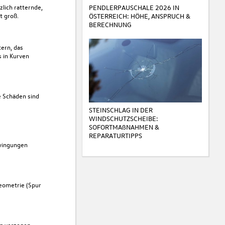
lich ratternde,
PENDLERPAUSCHALE 2026 IN
t groß.
ÖSTERREICH: HÖHE, ANSPRUCH &
BERECHNUNG
tern, das
 in Kurven
e Schäden sind
STEINSCHLAG IN DER
WINDSCHUTZSCHEIBE:
SOFORTMAßNAHMEN &
REPARATURTIPPS
wingungen
eometrie (Spur
ng verzogen.