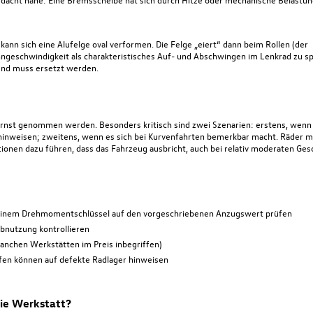
 kann sich
eine Alufelge
oval verformen. Die Felge „eiert“ dann beim Rollen (der
ngeschwindigkeit als charakteristisches Auf- und Abschwingen im Lenkrad zu spü
 und muss ersetzt werden.
 ernst genommen werden. Besonders kritisch sind zwei Szenarien: erstens, wenn 
rn hinweisen; zweitens, wenn es sich bei Kurvenfahrten bemerkbar macht. Räder 
onen dazu führen, dass das Fahrzeug ausbricht, auch bei relativ moderaten Ges
einem Drehmomentschlüssel auf den vorgeschriebenen Anzugswert prüfen
Abnutzung kontrollieren
anchen Werkstätten im Preis inbegriffen)
fen können auf defekte Radlager hinweisen
die Werkstatt?