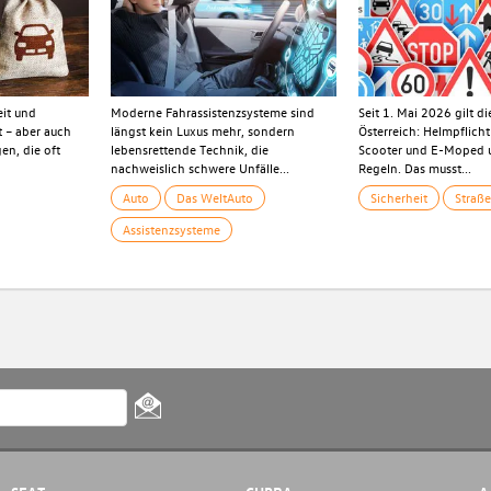
eit und
Moderne Fahrassistenzsysteme sind
Seit 1. Mai 2026 gilt d
t – aber auch
längst kein Luxus mehr, sondern
Österreich: Helmpflicht
gen, die oft
lebensrettende Technik, die
Scooter und E-Moped 
nachweislich schwere Unfälle...
Regeln. Das musst...
Auto
Das WeltAuto
Sicherheit
Straß
Assistenzsysteme