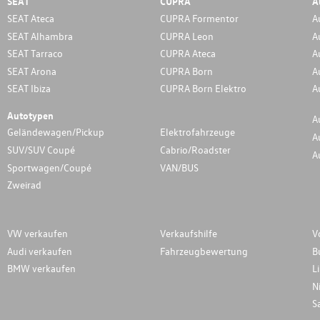
SEAT
CUPRA
A
SEAT Ateca
CUPRA Formentor
A
SEAT Alhambra
CUPRA Leon
A
SEAT Tarraco
CUPRA Ateca
A
SEAT Arona
CUPRA Born
A
SEAT Ibiza
CUPRA Born Elektro
A
Autotypen
A
Geländewagen/Pickup
Elektrofahrzeuge
A
SUV/SUV Coupé
Cabrio/Roadster
A
Sportwagen/Coupé
VAN/BUS
Zweirad
VW verkaufen
Verkaufshilfe
V
Audi verkaufen
Fahrzeugbewertung
B
BMW verkaufen
L
N
S