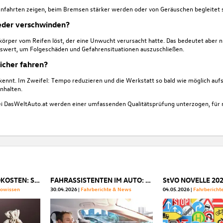
rvenfahrten zeigen, beim Bremsen stärker werden oder von Geräuschen begleitet s
eder verschwinden?
dkörper vom Reifen löst, der eine Unwucht verursacht hatte. Das bedeutet aber ni
nswert, um Folgeschäden und Gefahrensituationen auszuschließen.
icher fahren?
 kennt. Im Zweifel: Tempo reduzieren und die Werkstatt so bald wie möglich auf
nhalten.
i DasWeltAuto.at
werden einer umfassenden Qualitätsprüfung unterzogen, für
MONATLICHE AUTOKOSTEN: SO TEUER IST IHR AUTO WIRKLICH
FAHRASSISTENTEN IM AUTO: WELCHE SYSTEME WIRKLICH NÜTZEN
towissen
30.04.2026
Fahrberichte & News
04.05.2026
Fahrbericht