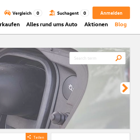
Anmelden
Vergleich
0
Suchagent
0
rkaufen
Alles rund ums Auto
Aktionen
Blog
CH
Meh
ein
zei
Vor
Teilen