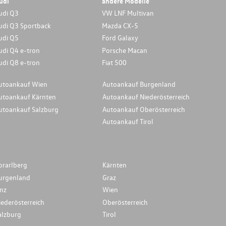
udi
andere Modelle
udi Q3
VW LNF Multivan
udi Q3 Sportback
Mazda CX-5
udi Q5
Ford Galaxy
udi Q4 e-tron
Porsche Macan
udi Q8 e-tron
Fiat 500
utoankauf Wien
Autoankauf Burgenland
utoankauf Kärnten
Autoankauf Niederösterreich
utoankauf Salzburg
Autoankauf Oberösterreich
Autoankauf Tirol
orarlberg
Kärnten
urgenland
Graz
inz
Wien
iederösterreich
Oberösterreich
alzburg
Tirol