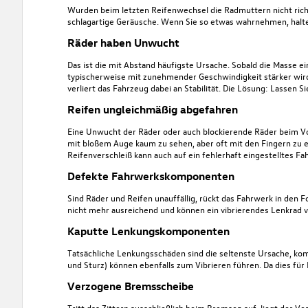
Wurden beim letzten Reifenwechsel die Radmuttern nicht richt
schlagartige Geräusche. Wenn Sie so etwas wahrnehmen, halten 
Räder haben Unwucht
Das ist die mit Abstand häufigste Ursache. Sobald die Masse ei
typischerweise mit zunehmender Geschwindigkeit stärker wir
verliert das Fahrzeug dabei an Stabilität.
Die Lösung: Lassen S
Reifen ungleichmäßig abgefahren
Eine Unwucht der Räder oder auch blockierende Räder beim 
mit bloßem Auge kaum zu sehen, aber oft mit den Fingern zu 
Reifenverschleiß kann auch auf ein fehlerhaft eingestelltes F
Defekte Fahrwerkskomponenten
Sind
Räder und Reifen
unauffällig, rückt
das Fahrwerk
in den F
nicht mehr ausreichend und können ein vibrierendes Lenkrad v
Kaputte Lenkungskomponenten
Tatsächliche Lenkungsschäden sind die seltenste Ursache, k
und Sturz) können ebenfalls zum Vibrieren führen. Da dies für La
Verzogene Bremsscheibe
Tritt das Zittern ausschließlich beim Bremsen auf, liegt der V