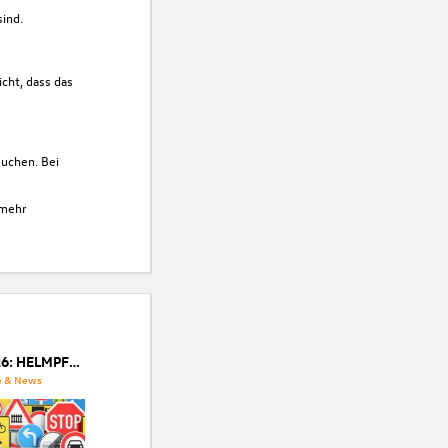
ind.
cht, dass das
suchen. Bei
 mehr
StVO NOVELLE 2026: HELMPFLICHT, NEUE E-SCOOTER REGELN & STRAFEN AB 01. MAI
e & News