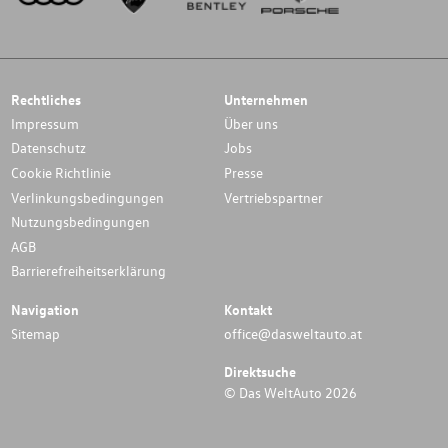
Rechtliches
Unternehmen
Impressum
Über uns
Datenschutz
Jobs
Cookie Richtlinie
Presse
Verlinkungsbedingungen
Vertriebspartner
Nutzungsbedingungen
AGB
Barrierefreiheitserklärung
Navigation
Kontakt
Sitemap
office@dasweltauto.at
Direktsuche
© Das WeltAuto 2026