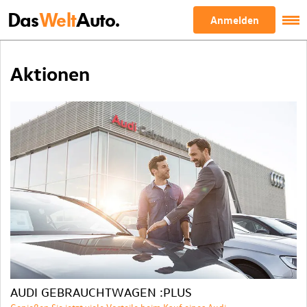
Das
Welt
Auto.
Anmelden
Aktionen
AUDI GEBRAUCHTWAGEN :PLUS