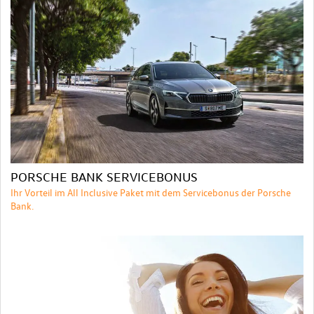
PORSCHE BANK SERVICEBONUS
Ihr Vorteil im All Inclusive Paket mit dem Servicebonus der Porsche
Bank.