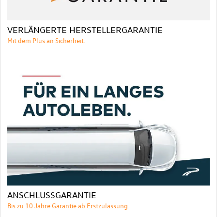
VERLÄNGERTE HERSTELLERGARANTIE
Mit dem Plus an Sicherheit.
ANSCHLUSSGARANTIE
Bis zu 10 Jahre Garantie ab Erstzulassung.