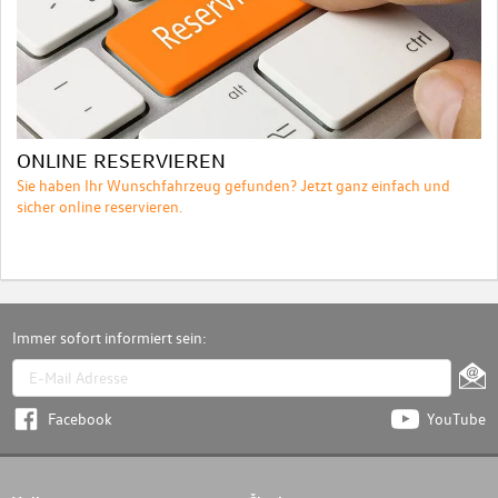
ONLINE RESERVIEREN
Sie haben Ihr Wunschfahrzeug gefunden? Jetzt ganz einfach und
sicher online reservieren.
Immer sofort informiert sein:
Facebook
YouTube