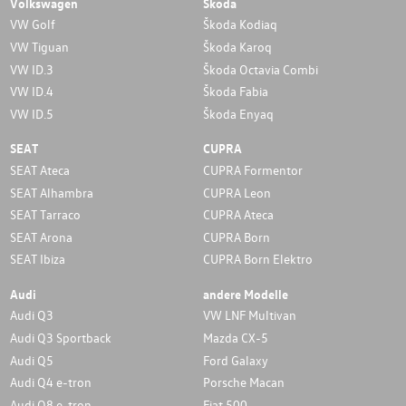
Volkswagen
Škoda
VW Golf
Škoda Kodiaq
VW Tiguan
Škoda Karoq
VW ID.3
Škoda Octavia Combi
VW ID.4
Škoda Fabia
VW ID.5
Škoda Enyaq
SEAT
CUPRA
SEAT Ateca
CUPRA Formentor
SEAT Alhambra
CUPRA Leon
SEAT Tarraco
CUPRA Ateca
SEAT Arona
CUPRA Born
SEAT Ibiza
CUPRA Born Elektro
Audi
andere Modelle
Audi Q3
VW LNF Multivan
Audi Q3 Sportback
Mazda CX-5
Audi Q5
Ford Galaxy
Audi Q4 e-tron
Porsche Macan
Audi Q8 e-tron
Fiat 500