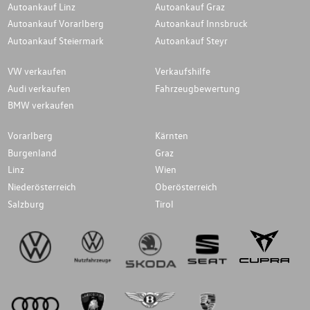
Autoankauf Linz
Autoankauf Graz
Autoankauf Vorarlberg
Autoankauf Innsbruck
Autoankauf Steiermark
Autoankauf Steyr
VW verkaufen
Verkaufshilfe
Audi verkaufen
Fahrzeugbewertung
BMW verkaufen
Vorarlberg
Kärnten
Burgenland
Graz
Linz
Wien
Niederösterreich
Oberösterreich
Salzburg
Tirol