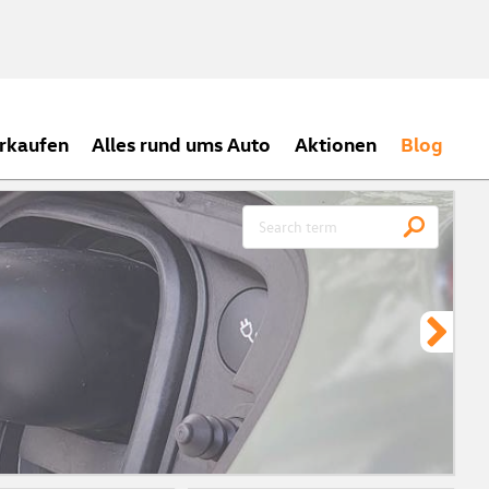
rkaufen
Alles rund ums Auto
Aktionen
Blog
CH
Meh
ein
zei
Vor