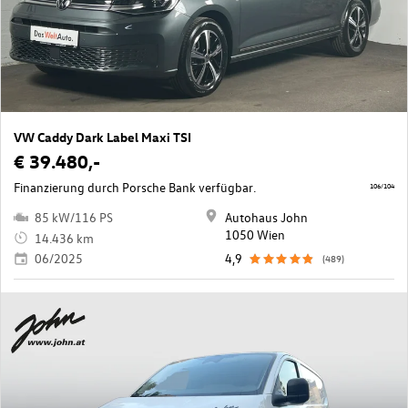
VW Caddy Dark Label Maxi TSI
€ 39.480,-
Finanzierung durch Porsche Bank verfügbar.
106/104
85 kW/116 PS
Autohaus John
1050 Wien
14.436 km
06/2025
4,9
(489)