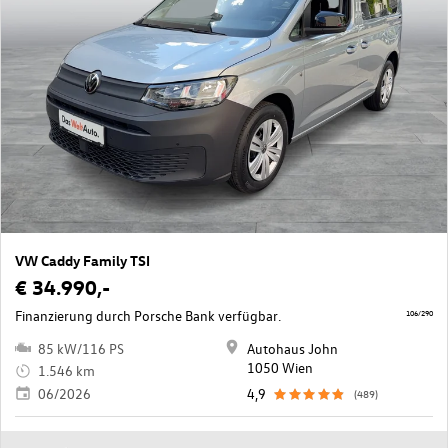
VW Caddy Family TSI
€ 34.990,-
Finanzierung durch Porsche Bank verfügbar.
106/290
85 kW/116 PS
Autohaus John
1050 Wien
1.546 km
06/2026
4,9
(489)