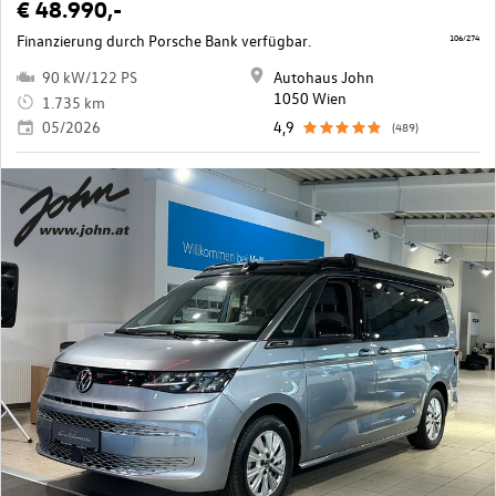
€ 48.990,-
Finanzierung durch Porsche Bank verfügbar.
106/274
90 kW/122 PS
Autohaus John
1050 Wien
1.735 km
05/2026
4,9
(489)