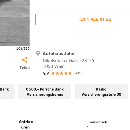
+43 1 544 81 44
106/580
Autohaus John
Nikolsdorfer Gasse 23-25
1050 Wien
Teilen
4,9
(491)
 Bank
€ 500,- Porsche Bank
Kasko
Versicherungsbonus
Versicherungsstufe 00
Antrieb
Frontantrieb
Türen
4