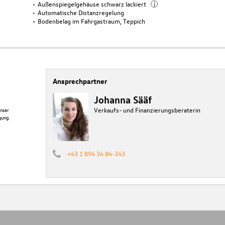
Außenspiegelgehäuse schwarz lackiert
i
Automatische Distanzregelung
Bodenbelag im Fahrgastraum, Teppich
Ansprechpartner
Johanna Sääf
Verkaufs- und Finanzierungsberaterin
nser
gung.
+43 1 894 34 84-343