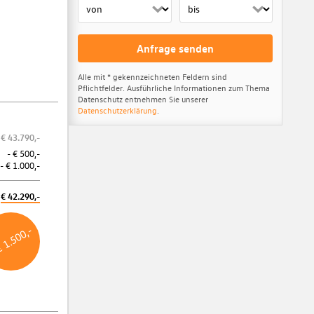
Anfrage senden
Alle mit * gekennzeichneten Feldern sind
Pflichtfelder. Ausführliche Informationen zum Thema
Datenschutz entnehmen Sie unserer
Datenschutzerklärung
.
€ 43.790,-
Online Reservieren
- € 500,-
- € 1.000,-
Jetzt online Fahrzeug reservieren!
€ 42.290,-
Weitere Informationen
€ 1.500,-