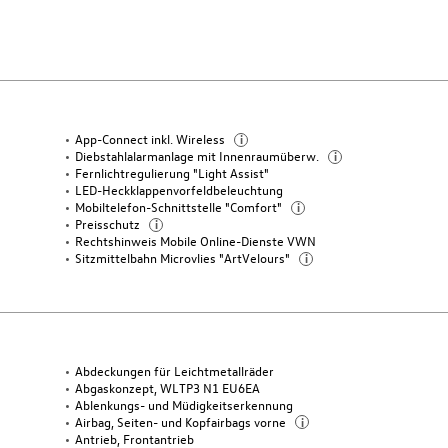
App-Connect inkl. Wireless
i
Diebstahlalarmanlage mit Innenraumüberw.
i
Fernlichtregulierung "Light Assist"
LED-Heckklappenvorfeldbeleuchtung
Mobiltelefon-Schnittstelle "Comfort"
i
Preisschutz
i
Rechtshinweis Mobile Online-Dienste VWN
Sitzmittelbahn Microvlies "ArtVelours"
i
Abdeckungen für Leichtmetallräder
Abgaskonzept, WLTP3 N1 EU6EA
Ablenkungs- und Müdigkeitserkennung
Airbag, Seiten- und Kopfairbags vorne
i
Antrieb, Frontantrieb