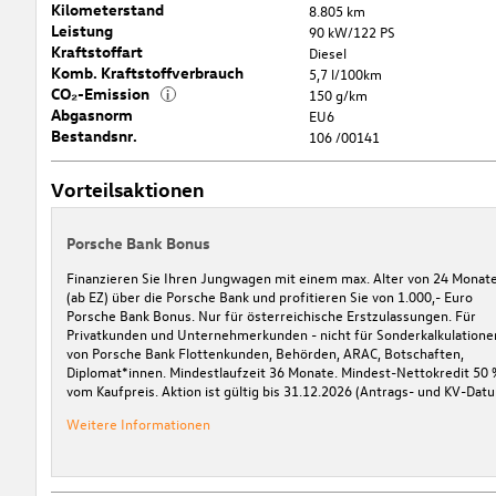
Kilometerstand
8.805 km
Leistung
90 kW/122 PS
Kraftstoffart
Diesel
Komb. Kraftstoffverbrauch
5,7 l/100km
CO₂-Emission
i
150 g/km
Abgasnorm
EU6
Bestandsnr.
106 /00141
Vorteilsaktionen
Porsche Bank Bonus
Finanzieren Sie Ihren Jungwagen mit einem max. Alter von 24 Monat
(ab EZ) über die Porsche Bank und profitieren Sie von 1.000,- Euro
Porsche Bank Bonus. Nur für österreichische Erstzulassungen. Für
Privatkunden und Unternehmerkunden - nicht für Sonderkalkulatione
von Porsche Bank Flottenkunden, Behörden, ARAC, Botschaften,
Diplomat*innen. Mindestlaufzeit 36 Monate. Mindest-Nettokredit 50 
vom Kaufpreis. Aktion ist gültig bis 31.12.2026 (Antrags- und KV-Datu
Weitere Informationen