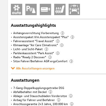
Ausstattungshighlights
Anhängevorrichtung Vorbereitung
i
Assistenzpaket iVm.Assistenzpaket "Plus"
i
Fahrerassistent "Travel Assist"
i
Klimaanlage "Air Care Climatronic"
i
Licht- und Sicht-Paket
i
Parklenkassistent "Park Assist"
i
Radio "Ready 2 Discover"
i
Sitze Fahrer/Beifahrer AGR ergoComfort
i
Alle Ausstattungen anzeigen
Ausstattungen
7-Gang-Doppelkupplungsgetriebe DSG
Abfallbehälter mit Deckel
i
Ablage- und Stauschubladen Vordersitze
i
Airbag für Fahrer und Beifahrer
i
Anschlussgarantie 2+3 Jahre, 100.000 km
i