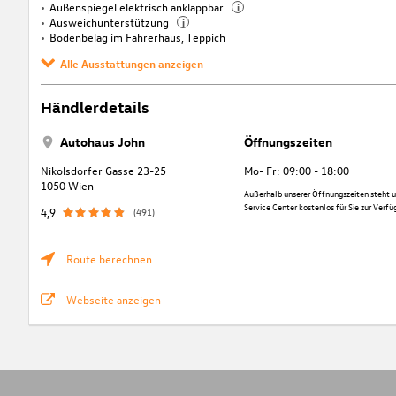
Außenspiegel elektrisch anklappbar
i
Ausweichunterstützung
i
Bodenbelag im Fahrerhaus, Teppich
Alle Ausstattungen anzeigen
Händlerdetails
Autohaus John
Öffnungszeiten
Nikolsdorfer Gasse 23-25
Mo- Fr: 09:00 - 18:00
1050 Wien
Außerhalb unserer Öffnungszeiten steht u
Service Center kostenlos für Sie zur Verfü
4,9
(491)
Route berechnen
Webseite anzeigen