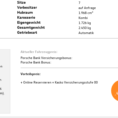
Sitze
7
Vorbesitzer
auf Anfrage
Hubraum
1.968 cm³
Karosserie
Kombi
Eigengewicht
1.726 kg
Gesamtgewicht
2.450 kg
Getriebeart
Automatik
Aktueller Fahrzeugpreis:
Porsche Bank Versicherungsbonus
Porsche Bank Versicherungsbonus:
Porsche Bank Bonus:
en
Bei Abschluss einer KASKO-Versicherung über die Porsche Bank
Versicherung profitieren Sie von € 500,- Versicherungsbonus.
Vorteilspreis:
Mindestlaufzeit 36 Monate. Aktion ist gültig bis 31.12.2026.
n
+ Online Reservieren
+ Kasko Versicherungsstufe 00
Weitere Informationen
- 
%
m).