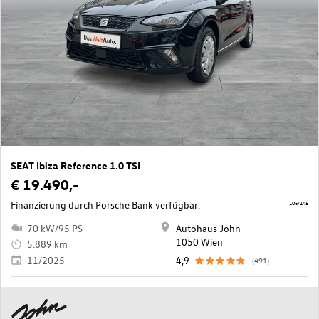
SEAT Ibiza Reference 1.0 TSI
€ 19.490,-
Finanzierung durch Porsche Bank verfügbar.
106/145
70 kW/95 PS
Autohaus John
1050 Wien
5.889 km
11/2025
4,9
(491)