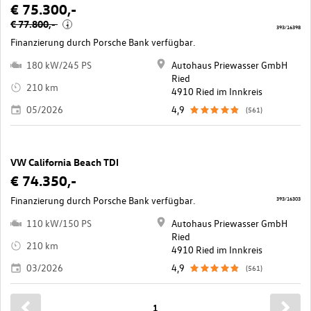
€ 75.300,-
€ 77.800,-
i
393/16398
Finanzierung durch Porsche Bank verfügbar.
180 kW/245 PS
Autohaus Priewasser GmbH
Ried
210 km
4910 Ried im Innkreis
05/2026
4,9
(561)
VW California Beach TDI
€ 74.350,-
Finanzierung durch Porsche Bank verfügbar.
393/16303
110 kW/150 PS
Autohaus Priewasser GmbH
Ried
210 km
4910 Ried im Innkreis
03/2026
4,9
(561)
1