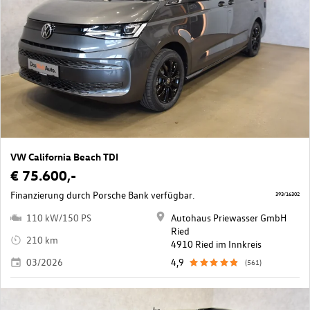
VW California Beach TDI
€ 75.600,-
Finanzierung durch Porsche Bank verfügbar.
393/16302
110 kW/150 PS
Autohaus Priewasser GmbH
Ried
210 km
4910 Ried im Innkreis
03/2026
4,9
(561)