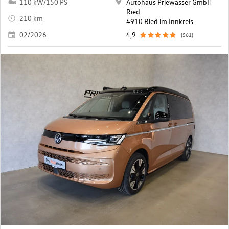
110 kW/150 PS
Autohaus Priewasser GmbH
Ried
210 km
4910 Ried im Innkreis
02/2026
4,9
(561)