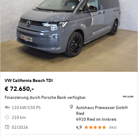
VW California Beach TDI
€ 72.650,-
Finanzierung durch Porsche Bank verfügbar.
393/16180
110 kW/150 PS
Autohaus Priewasser GmbH
Ried
210 km
4910 Ried im Innkreis
02/2026
4,9
(561)