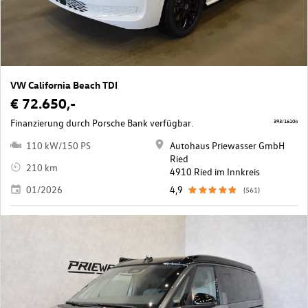
VW California Beach TDI
€ 72.650,-
Finanzierung durch Porsche Bank verfügbar.
393/16104
110 kW/150 PS
Autohaus Priewasser GmbH
Ried
210 km
4910 Ried im Innkreis
01/2026
4,9
(561)