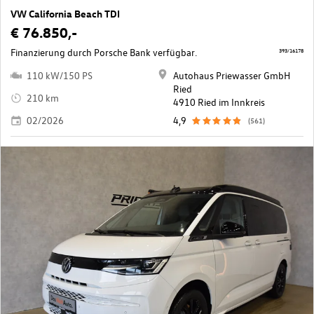
VW California Beach TDI
€ 76.850,-
Finanzierung durch Porsche Bank verfügbar.
393/16178
110 kW/150 PS
Autohaus Priewasser GmbH
Ried
210 km
4910 Ried im Innkreis
02/2026
4,9
(561)