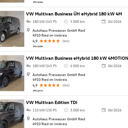
393/16346
VW Multivan Business ÜH eHybrid 180 kW 4M
180 kW/245 PS
5.000 km
04/2026
Autohaus Priewasser GmbH Ried
4910 Ried im Innkreis
4,9
(561)
393/16334
VW Multivan Business eHybrid 180 kW 4MOTIO
180 kW/245 PS
6.000 km
06/2026
Autohaus Priewasser GmbH Ried
4910 Ried im Innkreis
4,9
(561)
393/16474
VW Multivan Edition TDI
110 kW/150 PS
5.000 km
06/2026
Autohaus Priewasser GmbH Ried
4910 Ried im Innkreis