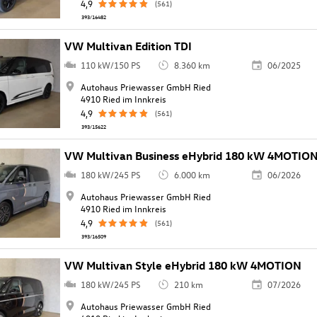
4,9
(561)
393/16482
VW Multivan Edition TDI
110 kW/150 PS
8.360 km
06/2025
Autohaus Priewasser GmbH Ried
4910 Ried im Innkreis
4,9
(561)
393/15622
VW Multivan Business eHybrid 180 kW 4MOTIO
180 kW/245 PS
6.000 km
06/2026
Autohaus Priewasser GmbH Ried
4910 Ried im Innkreis
4,9
(561)
393/16509
VW Multivan Style eHybrid 180 kW 4MOTION
180 kW/245 PS
210 km
07/2026
Autohaus Priewasser GmbH Ried