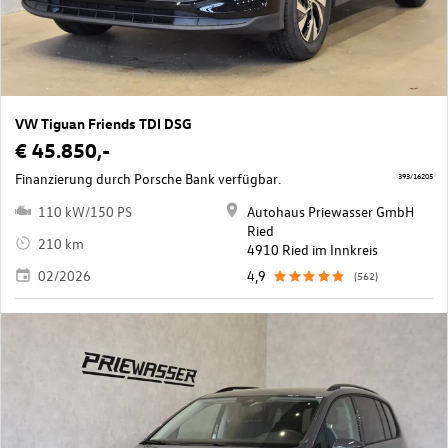
VW Tiguan Friends TDI DSG
€ 45.850,-
Finanzierung durch Porsche Bank verfügbar.
393/16205
110 kW/150 PS
Autohaus Priewasser GmbH
Ried
210 km
4910 Ried im Innkreis
02/2026
4,9
(562)