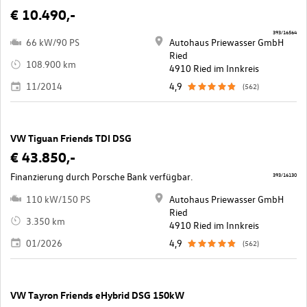
€ 10.490,-
393/16564
66 kW/90 PS
Autohaus Priewasser GmbH
Ried
108.900 km
4910 Ried im Innkreis
11/2014
4,9
(562)
VW Tiguan Friends TDI DSG
€ 43.850,-
Finanzierung durch Porsche Bank verfügbar.
393/16130
110 kW/150 PS
Autohaus Priewasser GmbH
Ried
3.350 km
4910 Ried im Innkreis
01/2026
4,9
(562)
VW Tayron Friends eHybrid DSG 150kW