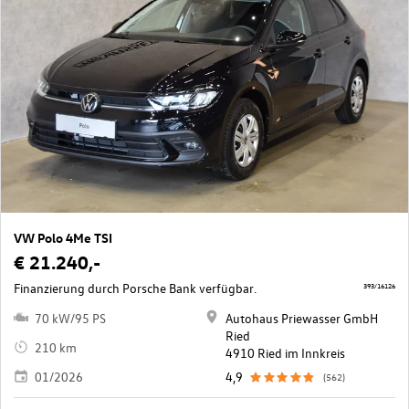
VW Polo 4Me TSI
€ 21.240,-
Finanzierung durch Porsche Bank verfügbar.
393/16126
70 kW/95 PS
Autohaus Priewasser GmbH
Ried
210 km
4910 Ried im Innkreis
01/2026
4,9
(562)