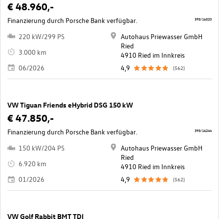
€ 48.960,-
Finanzierung durch Porsche Bank verfügbar.
393/16520
220 kW/299 PS
Autohaus Priewasser GmbH
Ried
3.000 km
4910 Ried im Innkreis
06/2026
4,9
(562)
VW Tiguan Friends eHybrid DSG 150 kW
€ 47.850,-
Finanzierung durch Porsche Bank verfügbar.
393/16244
150 kW/204 PS
Autohaus Priewasser GmbH
Ried
6.920 km
4910 Ried im Innkreis
01/2026
4,9
(562)
VW Golf Rabbit BMT TDI