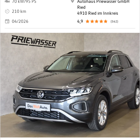
70 kW/95 PS
Autohaus Priewasser GmbH
Ried
210 km
4910 Ried im Innkreis
04/2026
4,9
(562)