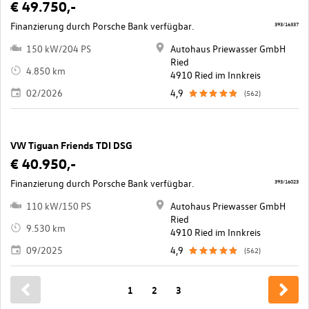
€ 49.750,-
Finanzierung durch Porsche Bank verfügbar.
393/16337
150 kW/204 PS
Autohaus Priewasser GmbH
Ried
4.850 km
4910 Ried im Innkreis
02/2026
4,9
(562)
VW Tiguan Friends TDI DSG
€ 40.950,-
Finanzierung durch Porsche Bank verfügbar.
393/16023
110 kW/150 PS
Autohaus Priewasser GmbH
Ried
9.530 km
4910 Ried im Innkreis
09/2025
4,9
(562)
1
2
3