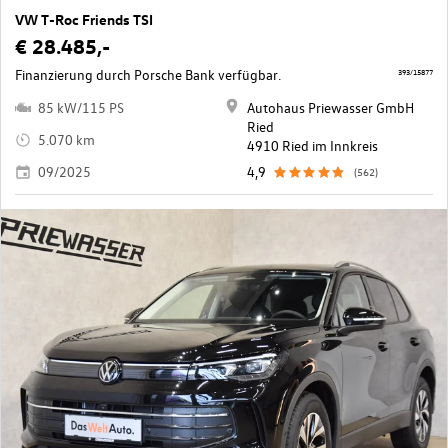
VW T-Roc Friends TSI
€ 28.485,-
Finanzierung durch Porsche Bank verfügbar.
393/15877
85 kW/115 PS
Autohaus Priewasser GmbH
Ried
5.070 km
4910 Ried im Innkreis
09/2025
4,9
(562)