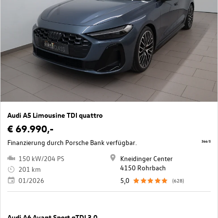
Audi A5 Limousine TDI quattro
€ 69.990,-
Finanzierung durch Porsche Bank verfügbar.
366/5
150 kW/204 PS
Kneidinger Center
4150 Rohrbach
201 km
01/2026
5,0
(628)
Audi A6 Avant Sport qTDI 3.0