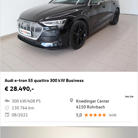
Audi e-tron 55 quattro 300 kW Business
€ 28.490,-
366/106
300 kW/408 PS
Kneidinger Center
4150 Rohrbach
130.764 km
08/2021
5,0
(628)