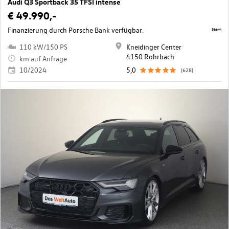
Audi Q3 Sportback 35 TFSI intense
€ 49.990,-
Finanzierung durch Porsche Bank verfügbar.
366/4
110 kW/150 PS
Kneidinger Center
4150 Rohrbach
km auf Anfrage
10/2024
5,0
(628)