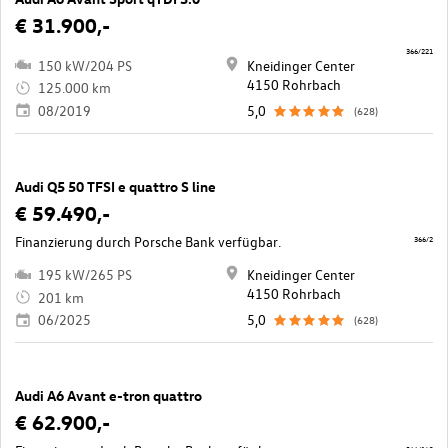
€ 31.900,-
366/221
150 kW/204 PS
Kneidinger Center
4150 Rohrbach
125.000 km
08/2019
5,0
(628)
Audi Q5 50 TFSI e quattro S line
€ 59.490,-
Finanzierung durch Porsche Bank verfügbar.
366/2
195 kW/265 PS
Kneidinger Center
4150 Rohrbach
201 km
06/2025
5,0
(628)
Audi A6 Avant e-tron quattro
€ 62.900,-
366/140