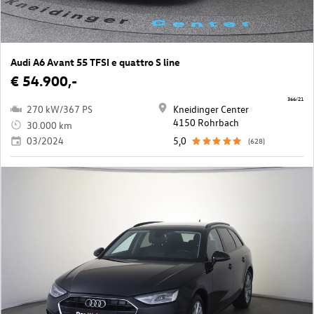
Audi A6 Avant 55 TFSI e quattro S line
€ 54.900,-
366/21
270 kW/367 PS
Kneidinger Center
4150 Rohrbach
30.000 km
03/2024
5,0
(628)