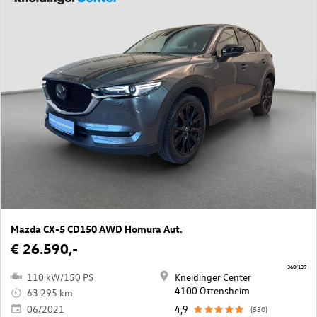
Mazda CX-5 CD150 AWD Homura Aut.
€ 26.590,-
360/139
110 kW/150 PS
Kneidinger Center
4100 Ottensheim
63.295 km
06/2021
4,9
(530)