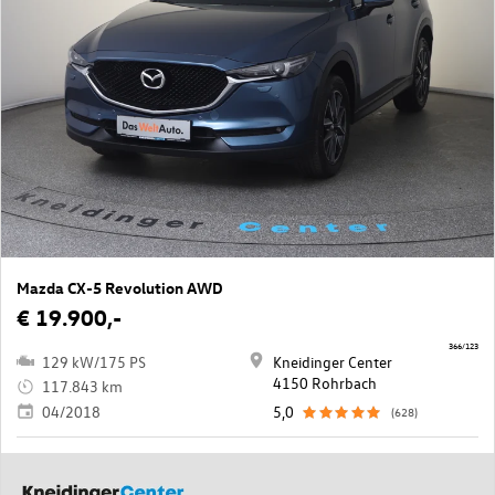
Mazda CX-5 Revolution AWD
€ 19.900,-
366/123
129 kW/175 PS
Kneidinger Center
4150 Rohrbach
117.843 km
04/2018
5,0
(628)