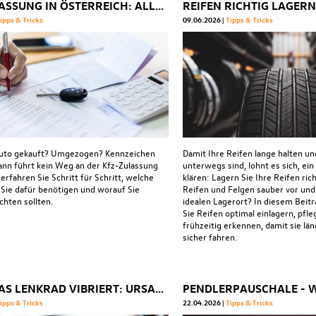
KFZ-ZULASSUNG IN ÖSTERREICH: ALLES, WAS SIE WISSEN MÜSSEN
ipps & Tricks
09.06.2026
Tipps & Tricks
Auto gekauft? Umgezogen? Kennzeichen
Damit Ihre Reifen lange halten un
ann führt kein Weg an der Kfz-Zulassung
unterwegs sind, lohnt es sich, ein
 erfahren Sie Schritt für Schritt, welche
klären: Lagern Sie Ihre Reifen ric
ie dafür benötigen und worauf Sie
Reifen und Felgen sauber vor und
chten sollten.
idealen Lagerort? In diesem Beitr
Sie Reifen optimal einlagern, pfl
frühzeitig erkennen, damit sie län
sicher fahren.
WENN DAS LENKRAD VIBRIERT: URSACHEN, RISIKEN UND WAS JETZT ZU TUN IST
ipps & Tricks
22.04.2026
Tipps & Tricks