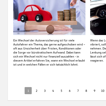
Ein Wechsel der Autoversicherung ist für viele
Wenn das Le
Autofahrer ein Thema, das gerne aufgeschoben wird –
vibriert, so
oft aus Unsicherheit über Fristen, Konditionen oder
nehmen. Die
die Sorge vor bürokratischem Aufwand. Dabei kann
Lenkung sel
sich ein Wechsel nicht nur finanziell auszahlen - in
lässt sich o
diesem Artikel erfahren Sie, wann ein Wechsel erlaubt
reagieren.
ist und in welchen Fällen er sich tatsächlich lohnt.
1
2
3
4
5
6
7
8
9
10