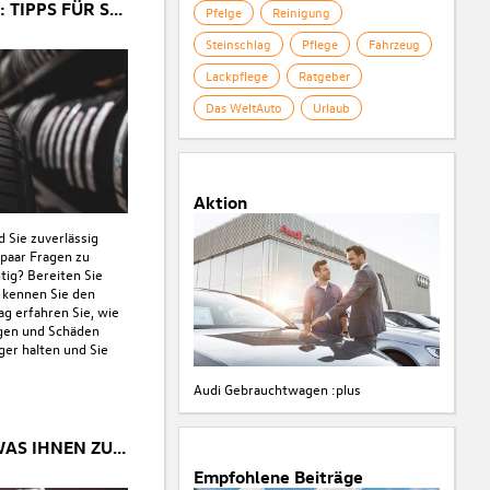
REIFEN RICHTIG LAGERN: TIPPS FÜR SOMMER- UND WINTERREIFEN
Pfelge
Reinigung
Steinschlag
Pflege
Fahrzeug
Lackpflege
Ratgeber
Das WeltAuto
Urlaub
Aktion
d Sie zuverlässig
 paar Fragen zu
htig? Bereiten Sie
 kennen Sie den
ag erfahren Sie, wie
egen und Schäden
ger halten und Sie
Audi Gebrauchtwagen :plus
PENDLERPAUSCHALE - WAS IHNEN ZUSTEHT
Empfohlene Beiträge