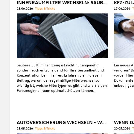
INNENRAUMFILTER WECHSELN: SAUBERE LUFT IM AUTO GARANTIERT
25.06.2026
Tipps & Tricks
17.06.2026
T
Saubere Luft im Fahrzeug ist nicht nur angenehm,
Ein neues 
sondern auch entscheidend für Ihre Gesundheit und
verloren? D
Konzentration beim Fahren. Erfahren Sie in diesem
vorbei. Hier
Beitrag, warum der regelmäßige Filterwechsel so
Dokumente S
wichtig ist, welche Filtertypen es gibt und wie Sie den
unbedingt a
Fahrzeuginnenraum optimal schützen können.
AUTOVERSICHERUNG WECHSELN - WANN ES MÖGLICH IST UND SICH LOHNT
28.05.2026
Tipps & Tricks
20.05.2026
T