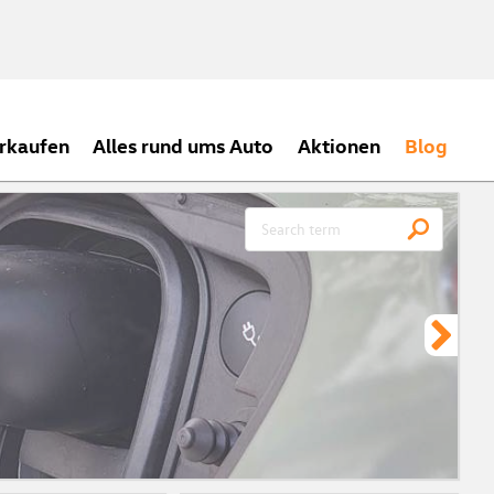
rkaufen
Alles rund ums Auto
Aktionen
Blog
CH
Meh
ein
zei
Vor