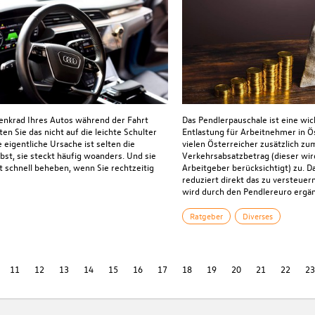
nkrad Ihres Autos während der Fahrt
Das Pendlerpauschale ist eine wic
llten Sie das nicht auf die leichte Schulter
Entlastung für Arbeitnehmer in Ös
 eigentliche Ursache ist selten die
vielen Österreicher zusätzlich zu
bst, sie steckt häufig woanders. Und sie
Verkehrsabsatzbetrag (dieser wi
ft schnell beheben, wenn Sie rechtzeitig
Arbeitgeber berücksichtigt) zu. 
reduziert direkt das zu versteu
wird durch den Pendlereuro ergän
Ratgeber
Diverses
11
12
13
14
15
16
17
18
19
20
21
22
2