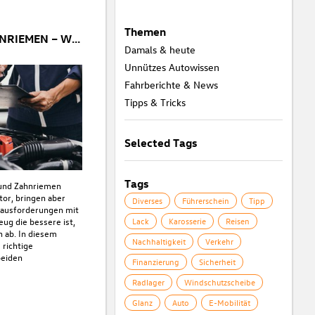
Themen
STEUERKETTE ODER ZAHNRIEMEN – WAS IST BESSER FÜR IHR AUTO?
Damals & heute
Unnützes Autowissen
Fahrberichte & News
Tipps & Tricks
Selected Tags
Tags
 und Zahnriemen
tor, bringen aber
Diverses
Führerschein
Tipp
rausforderungen mit
eug die bessere ist,
Lack
Karosserie
Reisen
 ab. In diesem
Nachhaltigkeit
Verkehr
 richtige
beiden
Finanzierung
Sicherheit
Radlager
Windschutzscheibe
Glanz
Auto
E-Mobilität