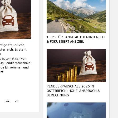
TIPPS FÜR LANGE AUTOFAHRTEN: FIT
& FOKUSSIERT ANS ZIEL
htige steuerliche
terreich. Es steht
m
rd automatisch vom
Dass Pendlerpauschale
ernde Einkommen und
zt.
PENDLERPAUSCHALE 2026 IN
ÖSTERREICH: HÖHE, ANSPRUCH &
BERECHNUNG
3
24
25