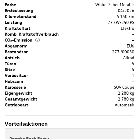
Farbe
White-Silber Metallic
Erstzulassung
04/2026
Kilometerstand
5.150 km
Leistung
77 kW/340 PS
Kraftstoffart
Elektro
Komb. Kraftstoffverbrauch
–
CO₂-Emission
–
i
Abgasnorm
EU6
Bestandsnr.
277 /00050
Antrieb
Allrad
Türen
5
Sitze
5
Vorbesitzer
1
Hubraum
–
Karosserie
SUV Coupé
Eigengewicht
2.280 kg
Gesamtgewicht
2.780 kg
Getriebeart
Automatik
Vorteilsaktionen
Porsche Bank Bonus