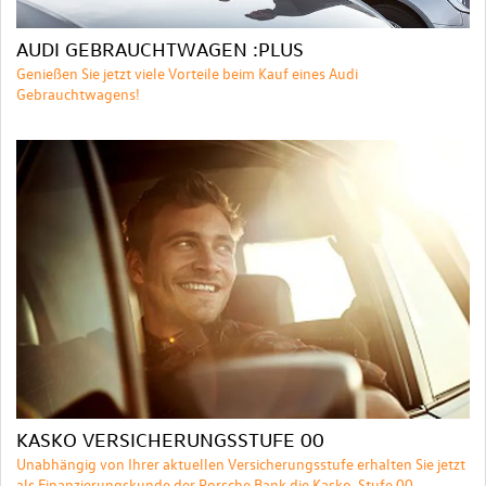
AUDI GEBRAUCHTWAGEN :PLUS
Genießen Sie jetzt viele Vorteile beim Kauf eines Audi
Gebrauchtwagens!
KASKO VERSICHERUNGSSTUFE 00
Unabhängig von Ihrer aktuellen Versicherungsstufe erhalten Sie jetzt
als Finanzierungskunde der Porsche Bank die Kasko-Stufe 00.