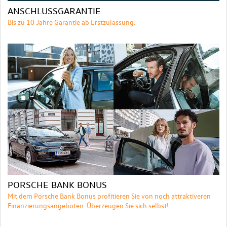
ANSCHLUSSGARANTIE
Bis zu 10 Jahre Garantie ab Erstzulassung.
PORSCHE BANK BONUS
Mit dem Porsche Bank Bonus profitieren Sie von noch attraktiveren
Finanzierungsangeboten. Überzeugen Sie sich selbst!