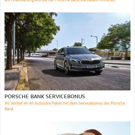
PORSCHE BANK SERVICEBONUS
Ihr Vorteil im All Inclusive Paket mit dem Servicebonus der Porsche
Bank.