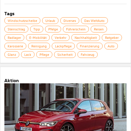
Tags
Windschutzscheibe
Urlaub
Diverses
Das WeltAuto
Steinschlag
Tipp
Pfelge
Führerschein
Reisen
Radlager
E-Mobilität
Verkehr
Nachhaltigkeit
Ratgeber
Karosserie
Reinigung
Lackpflege
Finanzierung
Auto
Glanz
Lack
Pflege
Sicherheit
Fahrzeug
Aktion