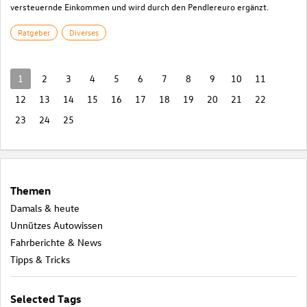
versteuernde Einkommen und wird durch den Pendlereuro ergänzt.
Ratgeber
Diverses
1
2
3
4
5
6
7
8
9
10
11
12
13
14
15
16
17
18
19
20
21
22
23
24
25
Themen
Damals & heute
Unnützes Autowissen
Fahrberichte & News
Tipps & Tricks
Selected Tags