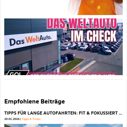
Empfohlene Beiträge
TIPPS FÜR LANGE AUTOFAHRTEN: FIT & FOKUSSIERT ANS ZIEL
P
20.01.2026
Tipps & Tricks
22