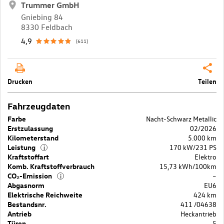
Trummer GmbH
Gniebing 84
8330 Feldbach
4,9
(611)
Drucken
Teilen
Fahrzeugdaten
Farbe
Nacht-Schwarz Metallic
Erstzulassung
02/2026
Kilometerstand
5.000 km
Leistung
170 kW/231 PS
i
Kraftstoffart
Elektro
Komb. Kraftstoffverbrauch
15,73 kWh/100km
CO₂-Emission
–
i
Abgasnorm
EU6
Elektrische Reichweite
424 km
Bestandsnr.
411 /04638
Antrieb
Heckantrieb
Türen
5