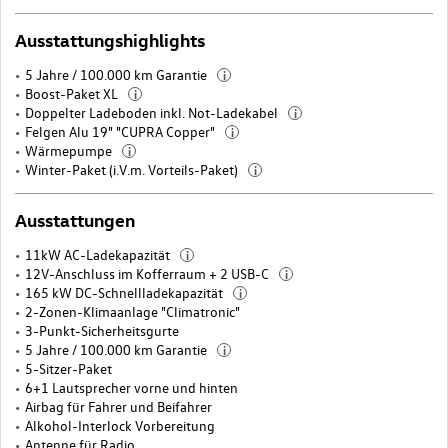
Ausstattungshighlights
5 Jahre / 100.000 km Garantie
i
Boost-Paket XL
i
Doppelter Ladeboden inkl. Not-Ladekabel
i
Felgen Alu 19" "CUPRA Copper"
i
Wärmepumpe
i
Winter-Paket (i.V.m. Vorteils-Paket)
i
Ausstattungen
11kW AC-Ladekapazität
i
12V-Anschluss im Kofferraum + 2 USB-C
i
165 kW DC-Schnellladekapazität
i
2-Zonen-Klimaanlage "Climatronic"
3-Punkt-Sicherheitsgurte
5 Jahre / 100.000 km Garantie
i
5-Sitzer-Paket
6+1 Lautsprecher vorne und hinten
Airbag für Fahrer und Beifahrer
Alkohol-Interlock Vorbereitung
Antenne für Radio