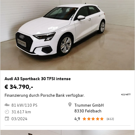
Audi A3 Sportback 30 TFSI intense
€ 34.790,-
Finanzierung durch Porsche Bank verfügbar.
411/4577
81 kW/110 PS
Trummer GmbH
8330 Feldbach
31.617 km
03/2024
4,9
(612)