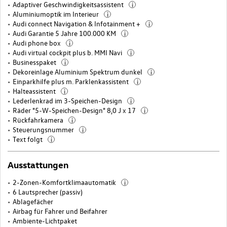
Adaptiver Geschwindigkeitsassistent
i
Aluminiumoptik im Interieur
i
Audi connect Navigation & Infotainment +
i
Audi Garantie 5 Jahre 100.000 KM
i
Audi phone box
i
Audi virtual cockpit plus b. MMI Navi
i
Businesspaket
i
Dekoreinlage Aluminium Spektrum dunkel
i
Einparkhilfe plus m. Parklenkassistent
i
Halteassistent
i
Lederlenkrad im 3-Speichen-Design
i
Räder "5-W-Speichen-Design" 8,0 J x 17
i
Rückfahrkamera
i
Steuerungsnummer
i
Text folgt
i
Ausstattungen
2-Zonen-Komfortklimaautomatik
i
6 Lautsprecher (passiv)
Ablagefächer
Airbag für Fahrer und Beifahrer
Ambiente-Lichtpaket