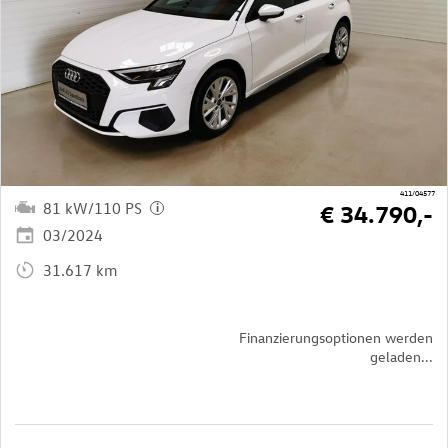
411/04577
81 kW/110 PS
€ 34.790,-
i
03/2024
31.617 km
Finanzierungsoptionen werden
geladen...