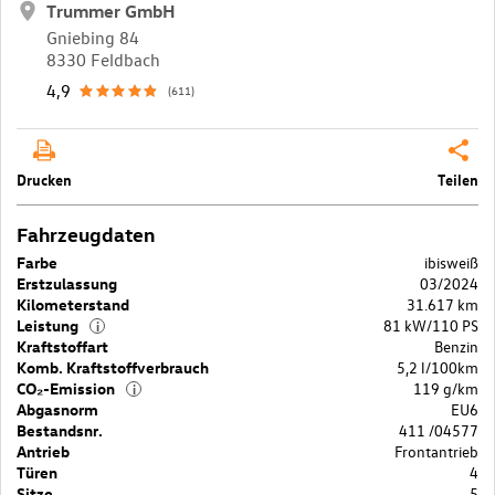
Trummer GmbH
Gniebing 84
8330 Feldbach
4,9
(611)
Drucken
Teilen
Fahrzeugdaten
Farbe
ibisweiß
Erstzulassung
03/2024
Kilometerstand
31.617 km
Leistung
81 kW/110 PS
i
Kraftstoffart
Benzin
Komb. Kraftstoffverbrauch
5,2 l/100km
CO₂-Emission
119 g/km
i
Abgasnorm
EU6
Bestandsnr.
411 /04577
Antrieb
Frontantrieb
Türen
4
Sitze
5