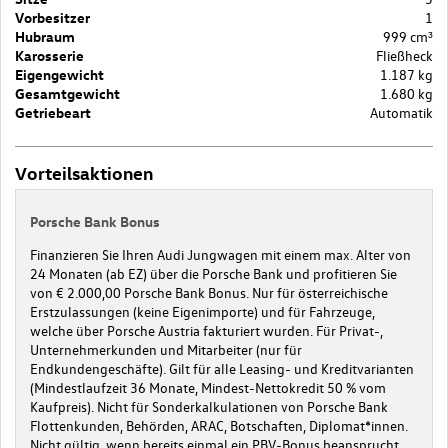
Vorbesitzer
1
Hubraum
999 cm³
Karosserie
Fließheck
Eigengewicht
1.187 kg
Gesamtgewicht
1.680 kg
Getriebeart
Automatik
Vorteilsaktionen
Porsche Bank Bonus
Finanzieren Sie Ihren Audi Jungwagen mit einem max. Alter von
24 Monaten (ab EZ) über die Porsche Bank und profitieren Sie
von € 2.000,00 Porsche Bank Bonus. Nur für österreichische
Erstzulassungen (keine Eigenimporte) und für Fahrzeuge,
welche über Porsche Austria fakturiert wurden. Für Privat-,
Unternehmerkunden und Mitarbeiter (nur für
Endkundengeschäfte). Gilt für alle Leasing- und Kreditvarianten
(Mindestlaufzeit 36 Monate, Mindest-Nettokredit 50 % vom
Kaufpreis). Nicht für Sonderkalkulationen von Porsche Bank
Flottenkunden, Behörden, ARAC, Botschaften, Diplomat*innen.
Nicht gültig, wenn bereits einmal ein PBV-Bonus beansprucht