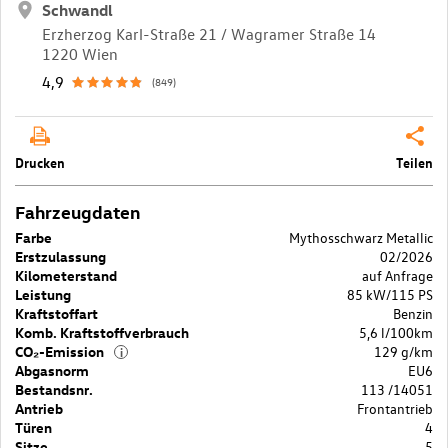
Schwandl
Erzherzog Karl-Straße 21 / Wagramer Straße 14
1220 Wien
4,9
(849)
Drucken
Teilen
Fahrzeugdaten
Farbe
Mythosschwarz Metallic
Erstzulassung
02/2026
Kilometerstand
auf Anfrage
Leistung
85 kW/115 PS
Kraftstoffart
Benzin
Komb. Kraftstoffverbrauch
5,6 l/100km
CO₂-Emission
129 g/km
i
Abgasnorm
EU6
Bestandsnr.
113 /14051
Antrieb
Frontantrieb
Türen
4
Sitze
5