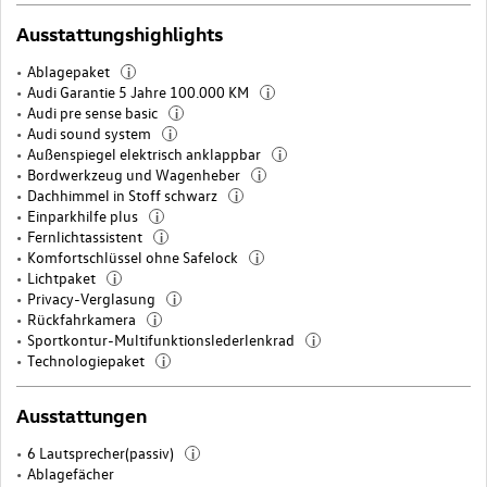
Ausstattungshighlights
Ablagepaket
i
Audi Garantie 5 Jahre 100.000 KM
i
Audi pre sense basic
i
Audi sound system
i
Außenspiegel elektrisch anklappbar
i
Bordwerkzeug und Wagenheber
i
Dachhimmel in Stoff schwarz
i
Einparkhilfe plus
i
Fernlichtassistent
i
Komfortschlüssel ohne Safelock
i
Lichtpaket
i
Privacy-Verglasung
i
Rückfahrkamera
i
Sportkontur-Multifunktionslederlenkrad
i
Technologiepaket
i
Ausstattungen
6 Lautsprecher(passiv)
i
Ablagefächer