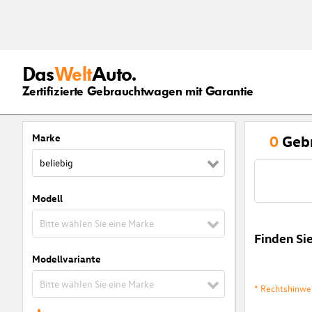
Das
Welt
Auto.
Zertifizierte Gebrauchtwagen mit Garantie
Marke
0
Geb
beliebig
Modell
Bitte wählen Sie eine Marke
Finden Si
Modellvariante
Bitte wählen Sie eine Marke
* Rechtshinwe