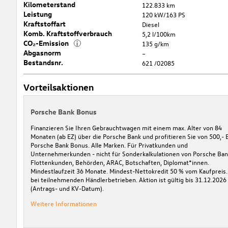
Kilometerstand
122.833 km
Leistung
120 kW/163 PS
Kraftstoffart
Diesel
Komb. Kraftstoffverbrauch
5,2 l/100km
CO₂-Emission
i
135 g/km
Abgasnorm
–
Bestandsnr.
621 /02085
Vorteilsaktionen
Porsche Bank Bonus
Finanzieren Sie Ihren Gebrauchtwagen mit einem max. Alter von 84
Monaten (ab EZ) über die Porsche Bank und profitieren Sie von 500,- 
Porsche Bank Bonus. Alle Marken. Für Privatkunden und
Unternehmerkunden - nicht für Sonderkalkulationen von Porsche Ban
Flottenkunden, Behörden, ARAC, Botschaften, Diplomat*innen.
Mindestlaufzeit 36 Monate. Mindest-Nettokredit 50 % vom Kaufpreis.
bei teilnehmenden Händlerbetrieben. Aktion ist gültig bis 31.12.2026
(Antrags- und KV-Datum).
Weitere Informationen