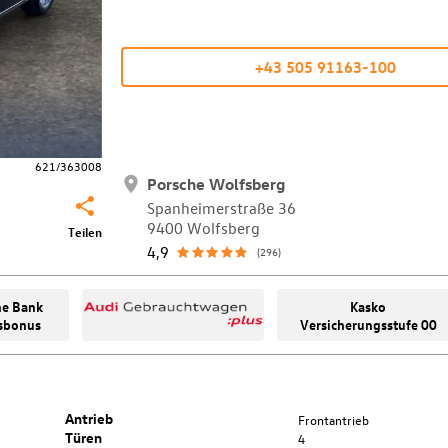
+43 505 91163-100
621/363008
Porsche Wolfsberg
Spanheimerstraße 36
9400 Wolfsberg
Teilen
4,9
(296)
he Bank
Kasko
sbonus
Versicherungsstufe 00
Antrieb
Frontantrieb
Türen
4