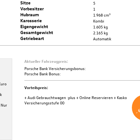
Sitze
5
Vorbesitzer
1
Hubraum
1.968 cm³
Karosserie
Kombi
Eigengewicht
1.605 kg
Gesamtgewicht
2.165 kg
Getriebeart
Automatik
Aktueller Fahrzeugpreis:
Porsche Bank Versicherungsbonus
Porsche Bank Versicherungsbonus:
Porsche Bank Bonus:
Bei Abschluss einer KASKO-Versicherung über die Porsche Bank
Euro
Versicherung profitieren Sie von € 500,- Versicherungsbonus.
Vorteilspreis:
Mindestlaufzeit 36 Monate. Aktion ist gültig bis 31.12.2026.
k
+ Audi Gebrauchtwagen :plus
+ Online Reservieren
+ Kasko
Weitere Informationen
- 
Versicherungsstufe 00
 Nur