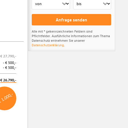
Anfrage senden
Alle mit * gekennzeichneten Feldern sind
Pflichtfelder. Ausführliche Informationen zum Thema
Datenschutz entnehmen Sie unserer
Datenschutzerklärung
.
€ 27.790,-
Audi Gebrauchtwagen :plus
- € 500,-
- € 500,-
Beim Kauf eines gebrauchten Audi profitieren Sie jetzt von vielen
Vorteilen, wie bspw. diversen Garantien, flexiblen Finanzierungs- und
€ 26.790,-
Leasingmöglichkeiten uvm.!
Weitere Informationen
€ 1.000,-