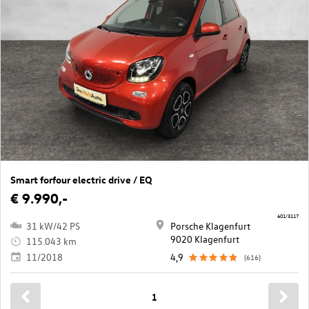
Smart forfour electric drive / EQ
€ 9.990,-
601/3117
31 kW/42 PS
Porsche Klagenfurt
9020 Klagenfurt
115.043 km
11/2018
4,9
(616)
1