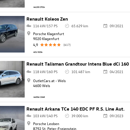
46155/2926
Renault Koleos Zen
116 kW/157 PS
65.629 km
09/2021
Porsche Klagenfurt
9020 Klagenfurt
4,9
(617)
601/3206
Renault Talisman Grandtour Intens Blue dCi 160
118 kW/160 PS
101.487 km
04/2021
OutletCars.at - Wels
4600 Wels
46336/1568
Renault Arkana TCe 140 EDC PF R.S. Line Aut.
103 kW/140 PS
39.000 km
09/2023
Porsche Leoben
8792 St. Peter-Freienstein