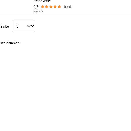
4600 Wels
4,7
(696)
336/7075
 Seite
iste drucken