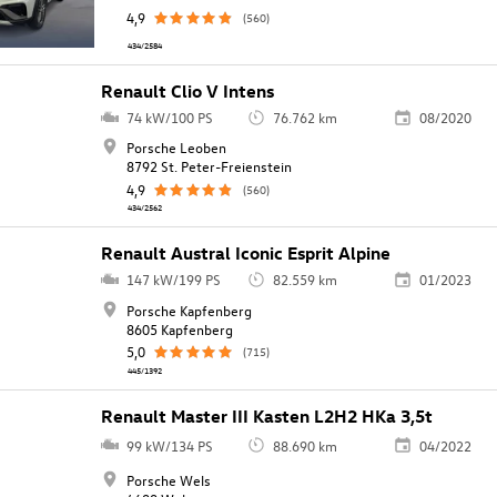
4,9
(560)
434/2584
Renault Clio V Intens
74 kW/100 PS
76.762 km
08/2020
Porsche Leoben
8792 St. Peter-Freienstein
4,9
(560)
434/2562
Renault Austral Iconic Esprit Alpine
147 kW/199 PS
82.559 km
01/2023
Porsche Kapfenberg
8605 Kapfenberg
5,0
(715)
445/1392
Renault Master III Kasten L2H2 HKa 3,5t
99 kW/134 PS
88.690 km
04/2022
Porsche Wels