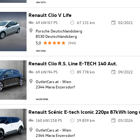
454/1374
Renault Clio V Life
49 kW/67 PS
67.131 km
02/2021
Porsche Deutschlandsberg
8530 Deutschlandsberg
5,0
(542)
454/1346
Renault Clio R.S. Line E-TECH 140 Aut.
69 kW/94 PS
89.778 km
09/2022
OutletCars.at - Wien
2344 Maria Enzersdorf
46155/3036
Renault Scénic E-tech Iconic 220ps 87kWh long 
160 kW/218 PS
19.859 km
05/2024
OutletCars.at - Wien
2344 Maria Enzersdorf