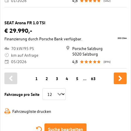
01/2026
4,8
(582)
SEAT Arona FR 1.0 TSI
€ 29.990,-
Finanzierung durch Porsche Bank verfügbar.
500/2364
70 kW/95 PS
Porsche Salzburg
5020 Salzburg
km auf Anfrage
05/2026
4,8
(894)
1
2
3
4
5
...
63
Fahrzeuge pro Seite
Fahrzeugliste drucken
Suche bearbeiten