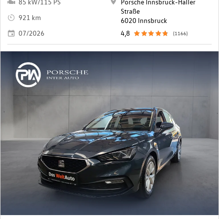
85 kW/115 PS
Porsche Innsbruck-Haller
Straße
921 km
6020 Innsbruck
07/2026
4,8
(1166)