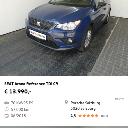
SEAT Arona Reference TDI CR
€ 13.990,-
500/2476
70 kW/95 PS
Porsche Salzburg
5020 Salzburg
57.000 km
06/2018
4,8
(894)