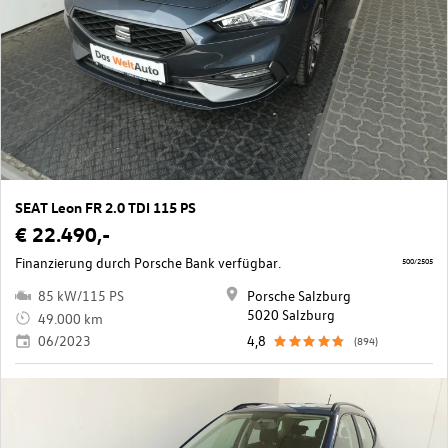
SEAT Leon FR 2.0 TDI 115 PS
€ 22.490,-
Finanzierung durch Porsche Bank verfügbar.
500/2505
85 kW/115 PS
Porsche Salzburg
5020 Salzburg
49.000 km
06/2023
4,8
(894)