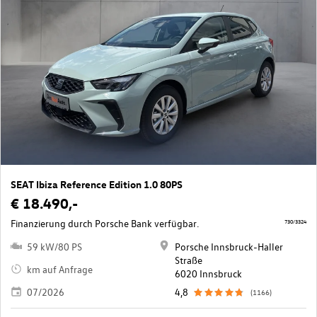
SEAT Ibiza Reference Edition 1.0 80PS
€ 18.490,-
Finanzierung durch Porsche Bank verfügbar.
730/3324
59 kW/80 PS
Porsche Innsbruck-Haller
Straße
km auf Anfrage
6020 Innsbruck
07/2026
4,8
(1166)