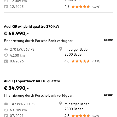
12.009 km
12/2025
4,8
(1298)
Audi Q5 e-hybrid quattro 270 KW
€ 68.990,-
Finanzierung durch Porsche Bank verfügbar.
260/23519
270 kW/367 PS
m.berger Baden
2500 Baden
4.100 km
03/2026
4,8
(1298)
Audi Q3 Sportback 40 TDI quattro
€ 34.990,-
Finanzierung durch Porsche Bank verfügbar.
260/23324
147 kW/200 PS
m.berger Baden
2500 Baden
63.709 km
07/2021
4,8
(1298)