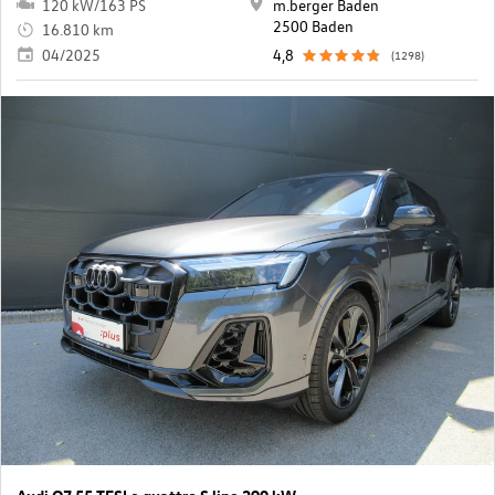
120 kW/163 PS
m.berger Baden
2500 Baden
16.810 km
04/2025
4,8
(1298)