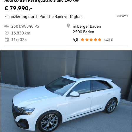
Audi Q7 55 TFSI e quattro S line 290 kW
€ 79.990,-
Finanzierung durch Porsche Bank verfügbar.
260/23494
250 kW/340 PS
m.berger Baden
2500 Baden
16.830 km
11/2025
4,8
(1298)