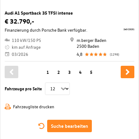
Audi A1 Sportback 35 TFSI intense
€ 32.790,-
Finanzierung durch Porsche Bank verfügbar.
260/23251
110 kW/150 PS
m.berger Baden
2500 Baden
km auf Anfrage
03/2026
4,8
(1298)
1
2
3
4
5
Fahrzeuge pro Seite
Fahrzeugliste drucken
Suche bearbeiten