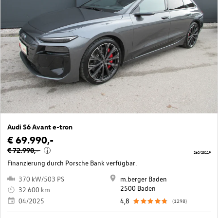
Audi S6 Avant e-tron
€ 69.990,-
€ 72.990,-
i
260/23119
Finanzierung durch Porsche Bank verfügbar.
370 kW/503 PS
m.berger Baden
2500 Baden
32.600 km
04/2025
4,8
(1298)