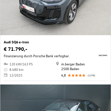
Audi SQ6 e-tron
€ 71.790,-
Finanzierung durch Porsche Bank verfügbar.
260/23491
120 kW/163 PS
m.berger Baden
2500 Baden
8.480 km
12/2025
4,8
(1298)