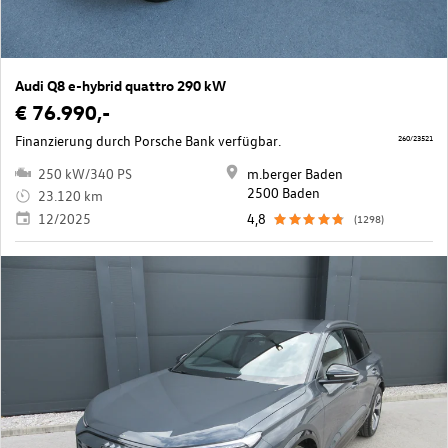
Audi Q8 e-hybrid quattro 290 kW
€ 76.990,-
Finanzierung durch Porsche Bank verfügbar.
260/23521
250 kW/340 PS
m.berger Baden
2500 Baden
23.120 km
12/2025
4,8
(1298)